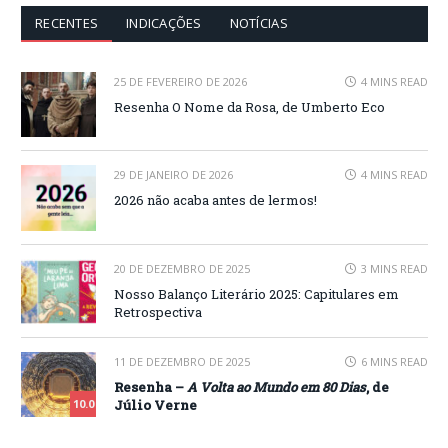
RECENTES
INDICAÇÕES
NOTÍCIAS
25 DE FEVEREIRO DE 2026
4 MINS READ
Resenha O Nome da Rosa, de Umberto Eco
29 DE JANEIRO DE 2026
4 MINS READ
2026 não acaba antes de lermos!
20 DE DEZEMBRO DE 2025
3 MINS READ
Nosso Balanço Literário 2025: Capitulares em
Retrospectiva
11 DE DEZEMBRO DE 2025
6 MINS READ
Resenha –
A Volta ao Mundo em 80 Dias
, de
Júlio Verne
10.0