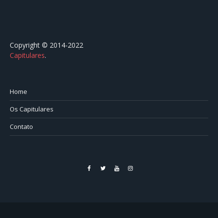
Copyright © 2014-2022
Capitulares
.⠀⠀⠀⠀⠀⠀⠀⠀⠀⠀⠀⠀⠀⠀⠀⠀⠀⠀⠀⠀⠀⠀⠀⠀⠀⠀⠀
Home
Os Capitulares
Contato
Facebook
Twitter
YouTube
Instagram