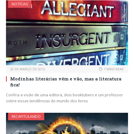
NOTÍCIAS
20 DE MARÇO DE 2015
7 MINS READ
Modinhas literárias vêm e vão, mas a literatura
fica!
Confira a visão de uma editora, dois booktubers e um professor
sobre essas tendências do mundo dos livros
RECAPITULANDO