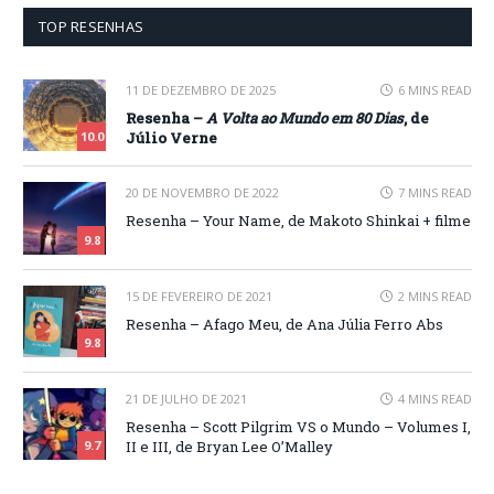
TOP RESENHAS
11 DE DEZEMBRO DE 2025
6 MINS READ
Resenha –
A Volta ao Mundo em 80 Dias
, de
Júlio Verne
10.0
20 DE NOVEMBRO DE 2022
7 MINS READ
Resenha – Your Name, de Makoto Shinkai + filme
9.8
15 DE FEVEREIRO DE 2021
2 MINS READ
Resenha – Afago Meu, de Ana Júlia Ferro Abs
9.8
21 DE JULHO DE 2021
4 MINS READ
Resenha – Scott Pilgrim VS o Mundo – Volumes I,
II e III, de Bryan Lee O’Malley
9.7