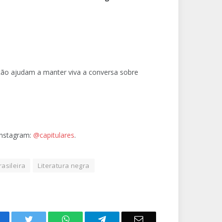
ação ajudam a manter viva a conversa sobre
Instagram:
@capitulares
.
rasileira
Literatura negra
acebook
Twitter
WhatsApp
Telegram
Email