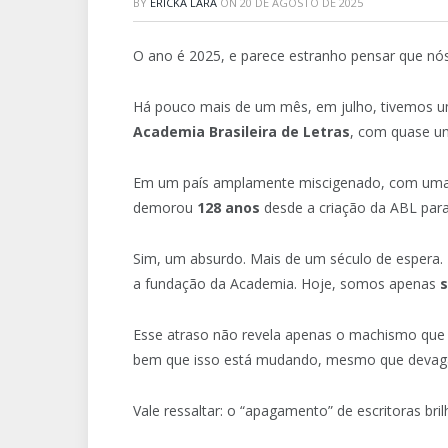
BY
ERICKA LARA
ON
20 DE AGOSTO DE 2025
O ano é 2025, e parece estranho pensar que n
Há pouco mais de um mês, em julho, tivemos um
Academia Brasileira de Letras
, com quase u
Em um país amplamente miscigenado, com uma
demorou
128 anos
desde a criação da ABL para
Sim, um absurdo. Mais de um século de espera
a fundação da Academia. Hoje, somos apenas
s
Esse atraso não revela apenas o machismo que p
bem que isso está mudando, mesmo que devagar.
Vale ressaltar: o “apagamento” de escritoras bri