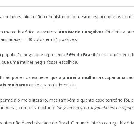
ós, mulheres, ainda não conquistamos o mesmo espaço que os home
 marco histórico: a escritora
Ana Maria Gonçalves
foi eleita a pr
nanimidade — 30 votos em 31 possíveis.
 população negra que representa
56% do Brasil
(o maior número de 
 que uma mulher negra fosse escolhida.
. E não podemos esquecer que a
primeira mulher
a ocupar uma cade
eis mulheres
entre quarenta imortais.
ermeia o meio literário, mas também o quanto esse território foi,
 Afinal, como diz o ditado:
“de grão em grão, a galinha enche o pap
lhantes não é exclusividade do Brasil. O mundo inteiro carrega histór