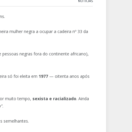
NOTÍCIAS
ns.
imeira mulher negra a ocupar a cadeira nº 33 da
pessoas negras fora do continente africano),
ira só foi eleita em
1977
— oitenta anos após
 por muito tempo,
sexista e racializado
. Ainda
o”
.
ias semelhantes.