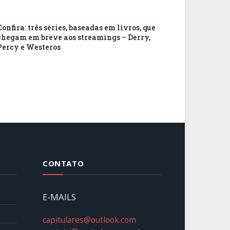
Confira: três séries, baseadas em livros, que
chegam em breve aos streamings – Derry,
Percy e Westeros
CONTATO
E-MAILS
capitulares@outlook.com