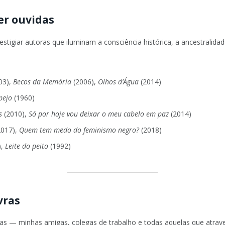
er ouvidas
tigiar autoras que iluminam a consciência histórica, a ancestralidad
03),
Becos da Memória
(2006),
Olhos d’Água
(2014)
pejo
(1960)
s
(2010),
Só por hoje vou deixar o meu cabelo em paz
(2014)
2017),
Quem tem medo do feminismo negro?
(2018)
),
Leite do peito
(1992)
vras
gras — minhas amigas, colegas de trabalho e todas aquelas que atr