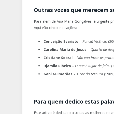
Outras vozes que merecem s
Para além de Ana Maria Gonçalves, é urgente pres
Aqui vão cinco indicações:
Conceição Evaristo
–
Ponciá Vicêncio
(20
Carolina Maria de Jesus
–
Quarto de des
Cristiane Sobral
–
Não vou lavar os prato
Djamila Ribeiro
–
O que é lugar de fala?
(
Geni Guimarães
–
A cor da ternura
(1989
Para quem dedico estas pala
Este artigo é dedicado a todas as mulheres ne