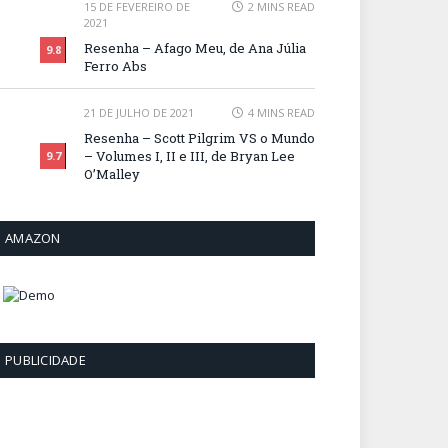
15 DE FEVEREIRO DE
2 MINS READ
2021
Resenha – Afago Meu, de Ana Júlia
9.8
Ferro Abs
21 DE JULHO DE 2021
4 MINS READ
Resenha – Scott Pilgrim VS o Mundo
– Volumes I, II e III, de Bryan Lee
9.7
O’Malley
AMAZON
PUBLICIDADE