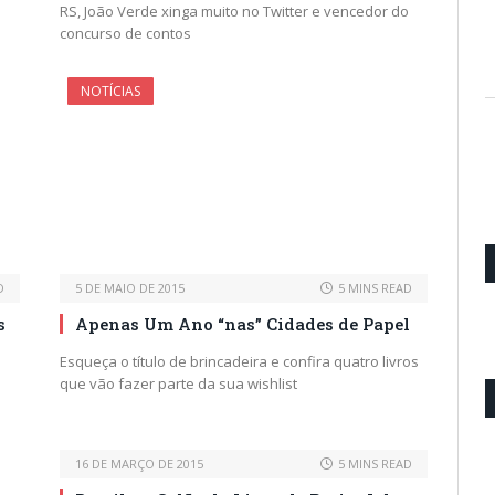
RS, João Verde xinga muito no Twitter e vencedor do
concurso de contos
NOTÍCIAS
D
5 DE MAIO DE 2015
5 MINS READ
s
Apenas Um Ano “nas” Cidades de Papel
Esqueça o título de brincadeira e confira quatro livros
que vão fazer parte da sua wishlist
16 DE MARÇO DE 2015
5 MINS READ