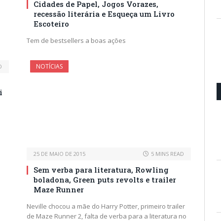
Cidades de Papel, Jogos Vorazes,
recessão literária e Esqueça um Livro
Escoteiro
Tem de bestsellers a boas ações
NOTÍCIAS
D
i
25 DE MAIO DE 2015
5 MINS READ
Sem verba para literatura, Rowling
boladona, Green puts revolts e trailer
Maze Runner
Neville chocou a mãe do Harry Potter, primeiro trailer
de Maze Runner 2, falta de verba para a literatura no