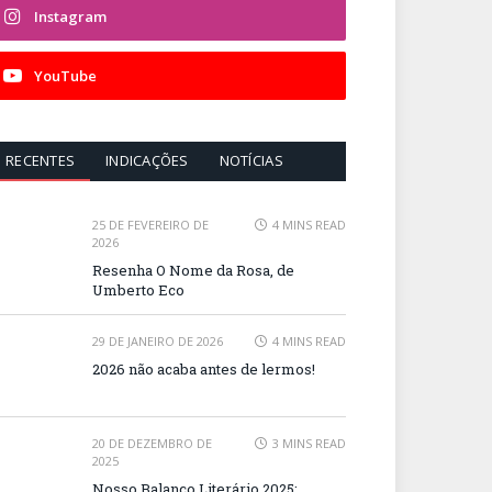
Instagram
YouTube
RECENTES
INDICAÇÕES
NOTÍCIAS
25 DE FEVEREIRO DE
4 MINS READ
2026
Resenha O Nome da Rosa, de
Umberto Eco
29 DE JANEIRO DE 2026
4 MINS READ
2026 não acaba antes de lermos!
20 DE DEZEMBRO DE
3 MINS READ
2025
Nosso Balanço Literário 2025: