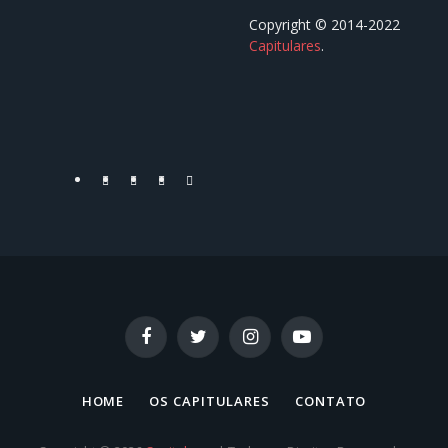
Copyright © 2014-2022
Capitulares
.⠀⠀⠀⠀⠀⠀⠀⠀⠀⠀⠀⠀
⠀⠀⠀⠀⠀⠀⠀⠀⠀⠀⠀⠀
Facebook
Twitter
YouTube
Instagram
Facebook
Twitter
Instagram
YouTube
HOME
OS CAPITULARES
CONTATO