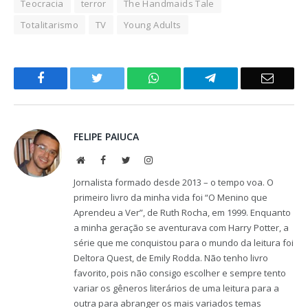
Teocracia
terror
The Handmaids Tale
Totalitarismo
TV
Young Adults
Facebook
Twitter
WhatsApp
Telegram
Email
FELIPE PAIUCA
Website
Facebook
Twitter
Instagram
Jornalista formado desde 2013 – o tempo voa. O
primeiro livro da minha vida foi “O Menino que
Aprendeu a Ver”, de Ruth Rocha, em 1999. Enquanto
a minha geração se aventurava com Harry Potter, a
série que me conquistou para o mundo da leitura foi
Deltora Quest, de Emily Rodda. Não tenho livro
favorito, pois não consigo escolher e sempre tento
variar os gêneros literários de uma leitura para a
outra para abranger os mais variados temas