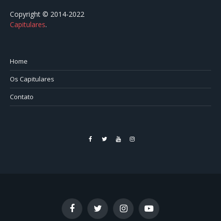
Copyright © 2014-2022
Capitulares
.⠀⠀⠀⠀⠀⠀⠀⠀⠀⠀⠀⠀⠀⠀⠀⠀⠀⠀⠀⠀⠀⠀⠀⠀⠀⠀⠀
Home
Os Capitulares
Contato
Facebook
Twitter
YouTube
Instagram
Facebook
Twitter
Instagram
YouTube