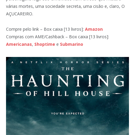
várias mortes, uma sociedade secreta, uma cisão e, claro, O
AÇUCAREIRO.
Compre pelo link – Box caixa [13 livros]:
Amazon
Compras com AME/Cashback – Box caixa [13 livros]:
Americanas
,
Shoptime
e
Submarino