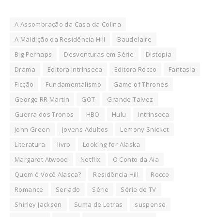
A Assombração da Casa da Colina
A Maldição da Residência Hill
Baudelaire
Big Perhaps
Desventuras em Série
Distopia
Drama
Editora Intrínseca
Editora Rocco
Fantasia
Ficção
Fundamentalismo
Game of Thrones
George RR Martin
GOT
Grande Talvez
Guerra dos Tronos
HBO
Hulu
Intrínseca
John Green
Jovens Adultos
Lemony Snicket
Literatura
livro
Looking for Alaska
Margaret Atwood
Netflix
O Conto da Aia
Quem é Você Alasca?
Residência Hill
Rocco
Romance
Seriado
Série
Série de TV
Shirley Jackson
Suma de Letras
suspense