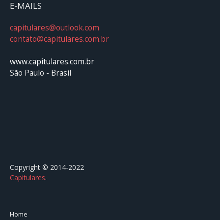
E-MAILS
capitulares@outlook.com
contato@capitulares.com.br
www.capitulares.com.br
São Paulo - Brasil
Copyright © 2014-2022
Capitulares
.⠀⠀⠀⠀⠀⠀⠀⠀⠀⠀⠀⠀⠀⠀⠀⠀⠀⠀⠀⠀⠀⠀⠀⠀⠀⠀⠀
Home