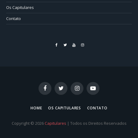
Os Capitulares
Contato
Facebook
Twitter
YouTube
Instagram
Facebook
Twitter
Instagram
YouTube
HOME
OS CAPITULARES
CONTATO
Copyright © 2026
Capitulares
| Todos os Direitos Reservados