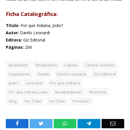
Ficha Catalográfica:
Título:
Por que Indiana, João?
Autor:
Danilo Leonardi
Editora:
Giz Editorial
Páginas:
206
Booktuber
Booktubers
Cabine
Canine Literária
Capitulares
Danilo
Danilo Leonardi
Giz Editorial
João?
Leonardi
Por que Indiana
Por que indiana joão
Recapitulando
Resenha
Vlog
You Tube
YouTube
Youtuber
Facebook
Twitter
WhatsApp
Telegram
Email