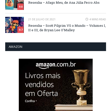
Resenha – Afago Meu, de Ana Júlia Ferro Abs
9.8
21 DE JULHO DE 2021
4 MINS READ
Resenha – Scott Pilgrim VS o Mundo – Volumes I,
II e III, de Bryan Lee O’Malley
9.7
AMAZON