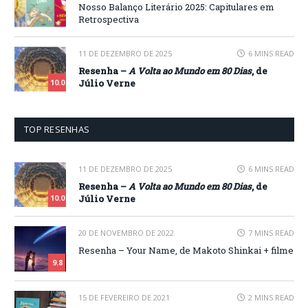
Nosso Balanço Literário 2025: Capitulares em
Retrospectiva
11 DE DEZEMBRO DE 2025
6 MINS READ
Resenha –
A Volta ao Mundo em 80 Dias
, de
Júlio Verne
10.0
TOP RESENHAS
11 DE DEZEMBRO DE 2025
6 MINS READ
Resenha –
A Volta ao Mundo em 80 Dias
, de
Júlio Verne
10.0
20 DE NOVEMBRO DE 2022
7 MINS READ
Resenha – Your Name, de Makoto Shinkai + filme
9.8
15 DE FEVEREIRO DE 2021
2 MINS READ