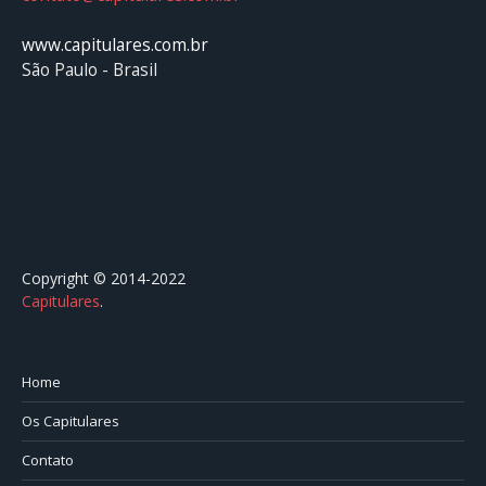
www.capitulares.com.br
São Paulo - Brasil
Copyright © 2014-2022
Capitulares
.⠀⠀⠀⠀⠀⠀⠀⠀⠀⠀⠀⠀⠀⠀⠀⠀⠀⠀⠀⠀⠀⠀⠀⠀⠀⠀⠀
Home
Os Capitulares
Contato