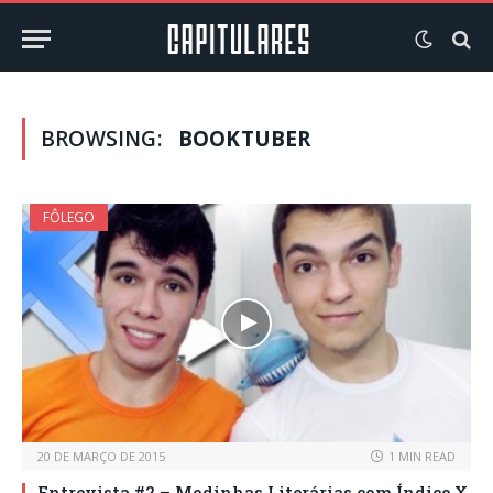
BROWSING:
BOOKTUBER
FÔLEGO
20 DE MARÇO DE 2015
1 MIN READ
Entrevista #2 – Modinhas Literárias com Índice X