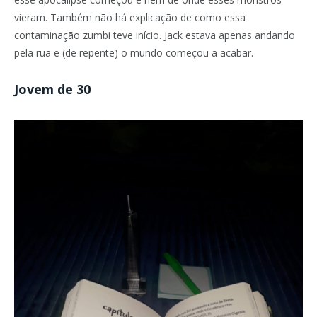
vieram. Também não há explicação de como essa
contaminação zumbi teve início. Jack estava apenas andando
pela rua e (de repente) o mundo começou a acabar.
Jovem de 30