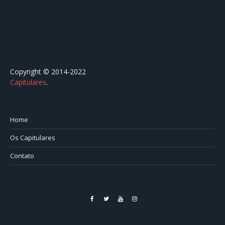
Copyright © 2014-2022
Capitulares
.⠀⠀⠀⠀⠀⠀⠀⠀⠀⠀⠀⠀⠀⠀⠀⠀⠀⠀⠀⠀⠀⠀⠀⠀⠀⠀⠀
Home
Os Capitulares
Contato
Facebook
Twitter
YouTube
Instagram