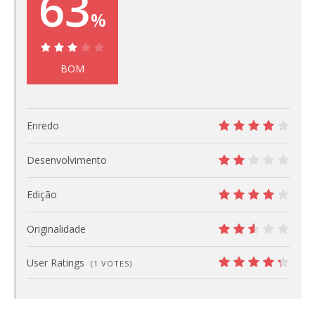
63
%
63%
BOM
Enredo
8
Desenvolvimento
4
Edição
8
Originalidade
5
User Ratings
(
1
VOTES)
8.6