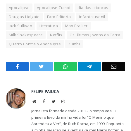
Apocalipse
Apocalipse Zumbi
dia das crianças
Douglas Holgate
Faro Editorial
Infantojuvenil
Jack Sullivan
Literatura
Max Brallier
Milk Shakespeare
Netflix
Os últimos Jovens da Terra
Quatro Contra o Apocalipse
Zumbi
Facebook
Twitter
WhatsApp
Telegram
Email
FELIPE PAIUCA
Website
Facebook
Twitter
Instagram
Jornalista formado desde 2013 – o tempo voa. O
primeiro livro da minha vida foi “O Menino que
Aprendeu a Ver”, de Ruth Rocha, em 1999. Enquanto
a minha geração se aventurava com Harry Potter, a