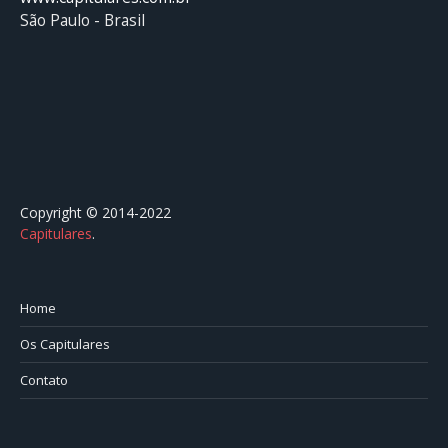
São Paulo - Brasil
Copyright © 2014-2022
Capitulares
.⠀⠀⠀⠀⠀⠀⠀⠀⠀⠀⠀⠀⠀⠀⠀⠀⠀⠀⠀⠀⠀⠀⠀⠀⠀⠀⠀
Home
Os Capitulares
Contato