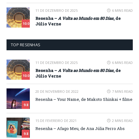
11 DE DEZEMBRO DE 2025
6 MINS READ
Resenha –
A Volta ao Mundo em 80 Dias
, de
Júlio Verne
10.0
TOP RESENHAS
11 DE DEZEMBRO DE 2025
6 MINS READ
Resenha –
A Volta ao Mundo em 80 Dias
, de
Júlio Verne
10.0
20 DE NOVEMBRO DE 2022
7 MINS READ
Resenha – Your Name, de Makoto Shinkai + filme
9.8
15 DE FEVEREIRO DE 2021
2 MINS READ
Resenha – Afago Meu, de Ana Júlia Ferro Abs
9.8