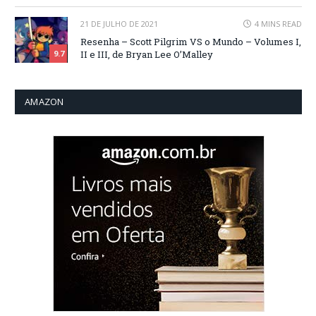
21 DE JULHO DE 2021
4 MINS READ
Resenha – Scott Pilgrim VS o Mundo – Volumes I,
II e III, de Bryan Lee O’Malley
9.7
AMAZON