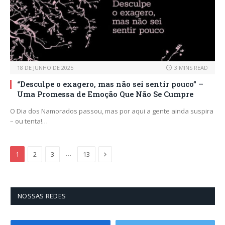
18 DE JUNHO DE 2025
3 MINS READ
“Desculpe o exagero, mas não sei sentir pouco” –
Uma Promessa de Emoção Que Não Se Cumpre
O Dia dos Namorados passou, mas por aqui a gente ainda suspira
– ou tenta!…
Next
…
1
2
3
13
NOSSAS REDES