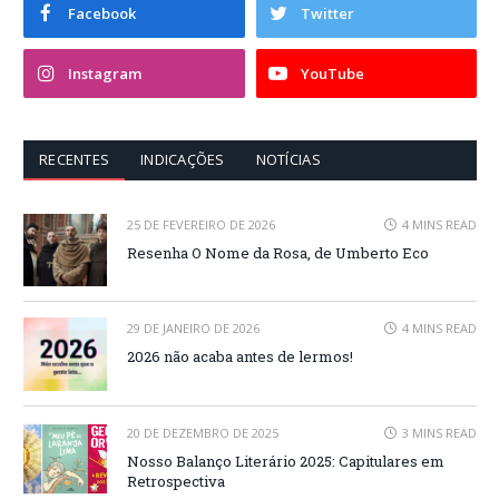
Facebook
Twitter
Instagram
YouTube
RECENTES
INDICAÇÕES
NOTÍCIAS
25 DE FEVEREIRO DE 2026
4 MINS READ
Resenha O Nome da Rosa, de Umberto Eco
29 DE JANEIRO DE 2026
4 MINS READ
2026 não acaba antes de lermos!
20 DE DEZEMBRO DE 2025
3 MINS READ
Nosso Balanço Literário 2025: Capitulares em
Retrospectiva