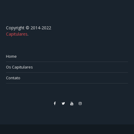
Copyright © 2014-2022
Capitulares
.⠀⠀⠀⠀⠀⠀⠀⠀⠀⠀⠀⠀⠀⠀⠀⠀⠀⠀⠀⠀⠀⠀⠀⠀⠀⠀⠀
Home
Os Capitulares
Contato
Facebook
Twitter
YouTube
Instagram