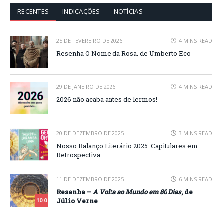
RECENTES
INDICAÇÕES
NOTÍCIAS
25 DE FEVEREIRO DE 2026
4 MINS READ
Resenha O Nome da Rosa, de Umberto Eco
29 DE JANEIRO DE 2026
4 MINS READ
2026 não acaba antes de lermos!
20 DE DEZEMBRO DE 2025
3 MINS READ
Nosso Balanço Literário 2025: Capitulares em
Retrospectiva
11 DE DEZEMBRO DE 2025
6 MINS READ
Resenha –
A Volta ao Mundo em 80 Dias
, de
Júlio Verne
10.0