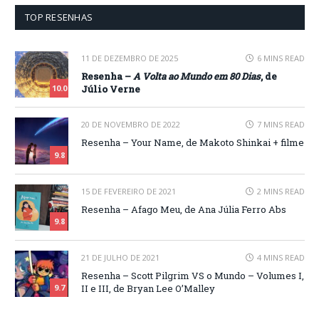
TOP RESENHAS
11 DE DEZEMBRO DE 2025
6 MINS READ
Resenha –
A Volta ao Mundo em 80 Dias
, de
Júlio Verne
10.0
20 DE NOVEMBRO DE 2022
7 MINS READ
Resenha – Your Name, de Makoto Shinkai + filme
9.8
15 DE FEVEREIRO DE 2021
2 MINS READ
Resenha – Afago Meu, de Ana Júlia Ferro Abs
9.8
21 DE JULHO DE 2021
4 MINS READ
Resenha – Scott Pilgrim VS o Mundo – Volumes I,
II e III, de Bryan Lee O’Malley
9.7