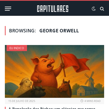
BROWSING:
GEORGE ORWELL
EU INDICO
15 DE JULHO DE 2025
4 MINS READ
A Revolução dos Bichos: um clássico que segue