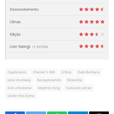
8
Desenvolvimento
9
Clímax
10
Edição
7
User Ratings
(
1
VOTES)
9.1
Capitulares
Chester's Mill
Crítica
Dale Barbara
julia shumway
Recapitulando
Resenha
Sob a Redoma
Stephen King
Suma de Letras
Under the Dome