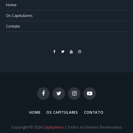
Home
Os Capitulares
Contato
Facebook
Twitter
YouTube
Instagram
Facebook
Twitter
Instagram
YouTube
HOME
OS CAPITULARES
CONTATO
Copyright © 2026
Capitulares
| Todos os Direitos Reservados