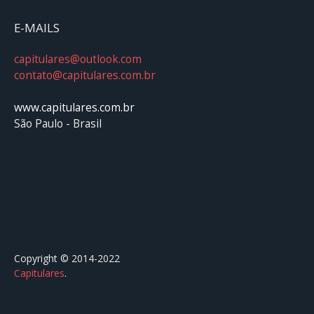
E-MAILS
capitulares@outlook.com
contato@capitulares.com.br
www.capitulares.com.br
São Paulo - Brasil
Copyright © 2014-2022
Capitulares
.⠀⠀⠀⠀⠀⠀⠀⠀⠀⠀⠀⠀⠀⠀⠀⠀⠀⠀⠀⠀⠀⠀⠀⠀⠀⠀⠀