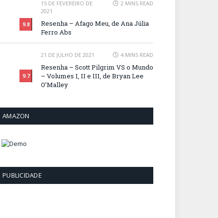
15 DE FEVEREIRO DE
2 MINS READ
2021
Resenha – Afago Meu, de Ana Júlia
9.8
Ferro Abs
21 DE JULHO DE 2021
4 MINS READ
Resenha – Scott Pilgrim VS o Mundo
– Volumes I, II e III, de Bryan Lee
9.7
O’Malley
AMAZON
PUBLICIDADE