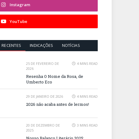
Instagram
YouTube
RECENTES
INDICAÇÕES
NOTÍCIAS
25 DE FEVEREIRO DE
4 MINS READ
2026
Resenha O Nome da Rosa, de
Umberto Eco
29 DE JANEIRO DE 2026
4 MINS READ
2026 não acaba antes de lermos!
20 DE DEZEMBRO DE
3 MINS READ
2025
Nosso Balanço Literário 2025: