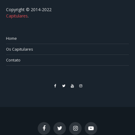
Copyright © 2014-2022
Capitulares
.⠀⠀⠀⠀⠀⠀⠀⠀⠀⠀⠀⠀⠀⠀⠀⠀⠀⠀⠀⠀⠀⠀⠀⠀⠀⠀⠀
Home
Os Capitulares
Contato
Facebook
Twitter
YouTube
Instagram
Facebook
Twitter
Instagram
YouTube