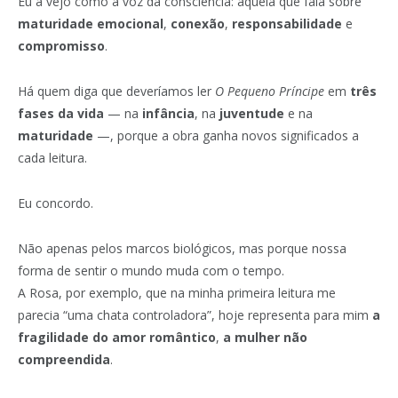
Eu a vejo como a voz da consciência: aquela que fala sobre
maturidade emocional
,
conexão
,
responsabilidade
e
compromisso
.
Há quem diga que deveríamos ler
O Pequeno Príncipe
em
três
fases da vida
— na
infância
, na
juventude
e na
maturidade
—, porque a obra ganha novos significados a
cada leitura.
Eu concordo.
Não apenas pelos marcos biológicos, mas porque nossa
forma de sentir o mundo muda com o tempo.
A Rosa, por exemplo, que na minha primeira leitura me
parecia “uma chata controladora”, hoje representa para mim
a
fragilidade do amor romântico
,
a mulher não
compreendida
.