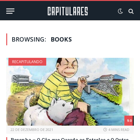
BROWSING:
BOOKS
RECAPITULANDO
9.0
22 DE DEZEMBRO DE 2021
4 MINS READ
Resenha – O Cão que Guarda as Estrelas e O Outro