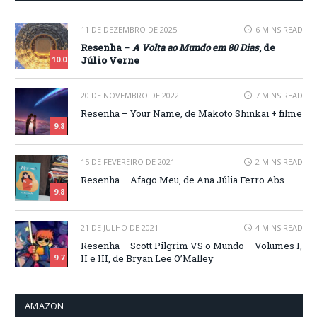
11 DE DEZEMBRO DE 2025
6 MINS READ
Resenha –
A Volta ao Mundo em 80 Dias
, de
Júlio Verne
10.0
20 DE NOVEMBRO DE 2022
7 MINS READ
Resenha – Your Name, de Makoto Shinkai + filme
9.8
15 DE FEVEREIRO DE 2021
2 MINS READ
Resenha – Afago Meu, de Ana Júlia Ferro Abs
9.8
21 DE JULHO DE 2021
4 MINS READ
Resenha – Scott Pilgrim VS o Mundo – Volumes I,
II e III, de Bryan Lee O’Malley
9.7
AMAZON