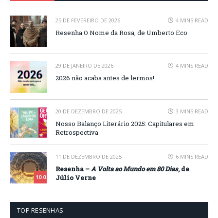
25 DE FEVEREIRO DE 2026
4 MINS READ
Resenha O Nome da Rosa, de Umberto Eco
29 DE JANEIRO DE 2026
4 MINS READ
2026 não acaba antes de lermos!
20 DE DEZEMBRO DE 2025
3 MINS READ
Nosso Balanço Literário 2025: Capitulares em
Retrospectiva
11 DE DEZEMBRO DE 2025
6 MINS READ
Resenha –
A Volta ao Mundo em 80 Dias
, de
Júlio Verne
10.0
TOP RESENHAS