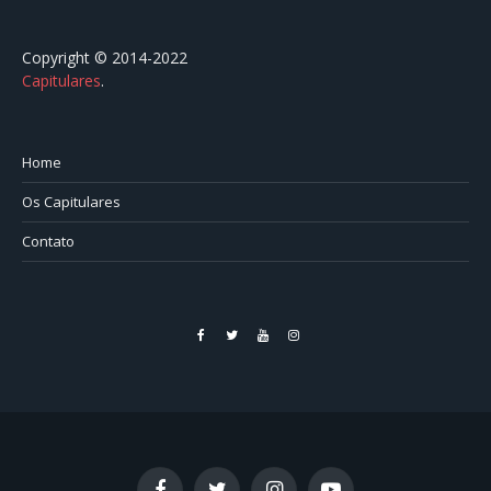
Copyright © 2014-2022
Capitulares
.⠀⠀⠀⠀⠀⠀⠀⠀⠀⠀⠀⠀⠀⠀⠀⠀⠀⠀⠀⠀⠀⠀⠀⠀⠀⠀⠀
Home
Os Capitulares
Contato
Facebook
Twitter
YouTube
Instagram