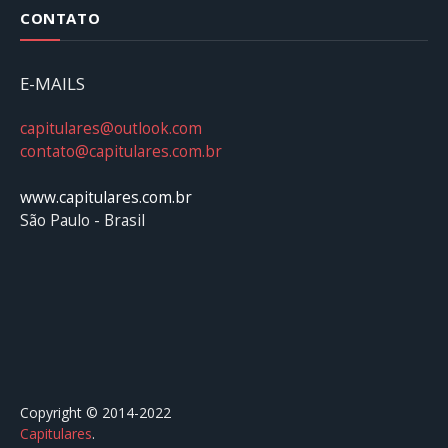
CONTATO
E-MAILS
capitulares@outlook.com
contato@capitulares.com.br
www.capitulares.com.br
São Paulo - Brasil
Copyright © 2014-2022
Capitulares
.⠀⠀⠀⠀⠀⠀⠀⠀⠀⠀⠀⠀⠀⠀⠀⠀⠀⠀⠀⠀⠀⠀⠀⠀⠀⠀⠀