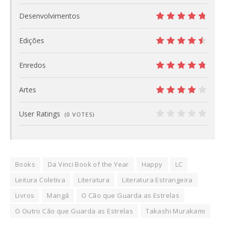
9
Desenvolvimentos
9.5
Edições
9
Enredos
9.5
Artes
8
User Ratings
(
0
VOTES)
0
Books
Da Vinci Book of the Year
Happy
LC
Leitura Coletiva
Literatura
Literatura Estrangeira
Livros
Mangá
O Cão que Guarda as Estrelas
O Outro Cão que Guarda as Estrelas
Takashi Murakami