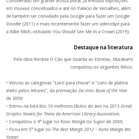
Considerado um grande artista plural, já efetuou exposições
em museus conceituados e até no Palácio de Versalhes, além
de também ser convidado pela Google para fazer um Google
Doodle (2011) e mais recentemente fazer um videoclipe para
a Billie Eilish, intitulado You Should See Me In a Crown (2019).
Destaque na literatura
Pela obra literária O Cão que Guarda as Estrelas, Murakami
conquistou os seguintes feitos:
• Venceu as categorias “Livro para chorar” e “Livro de platina
eleito pelos leitores”, da premiação
Da Vinci Book of the Year
de 2009;
• Entrou na lista dos 10 melhores títulos do ano na 2013
Great
Graphic Novels for Teens da American Library Association
;
• Conquistou o 4° lugar no
Kono Manga Ga Sugoi!
de 2009;
• Ficou em 5° lugar no
The Best Manga 2012 – Kono Manga Wo
Yome!
;