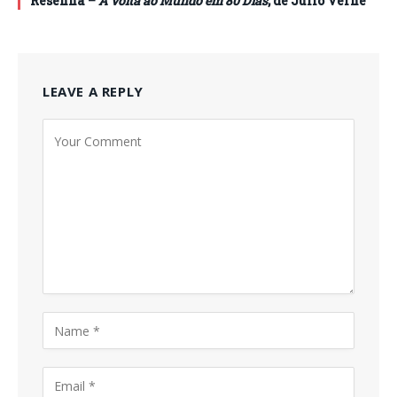
Resenha –
A Volta ao Mundo em 80 Dias
, de Júlio Verne
LEAVE A REPLY