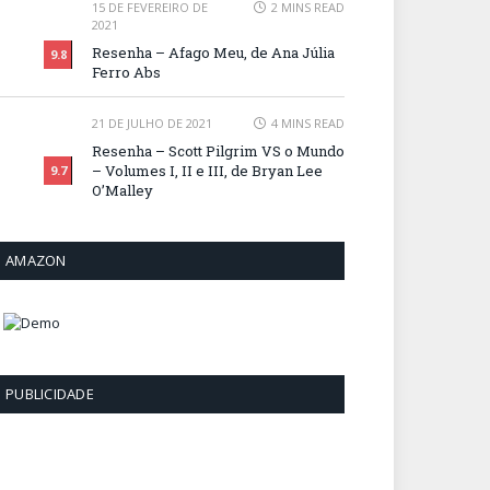
15 DE FEVEREIRO DE
2 MINS READ
2021
Resenha – Afago Meu, de Ana Júlia
9.8
Ferro Abs
21 DE JULHO DE 2021
4 MINS READ
Resenha – Scott Pilgrim VS o Mundo
– Volumes I, II e III, de Bryan Lee
9.7
O’Malley
AMAZON
PUBLICIDADE