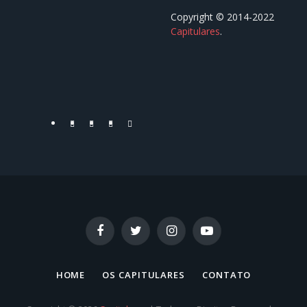
Copyright © 2014-2022
Capitulares
.⠀⠀⠀⠀⠀⠀⠀⠀⠀⠀⠀⠀
⠀⠀⠀⠀⠀⠀⠀⠀⠀⠀⠀⠀
Facebook
Twitter
YouTube
Instagram
Facebook
Twitter
Instagram
YouTube
HOME
OS CAPITULARES
CONTATO