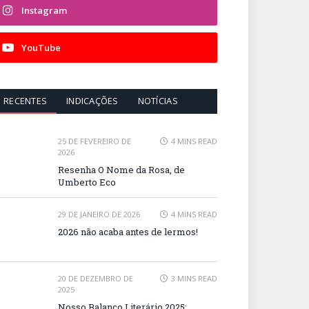
Instagram
YouTube
RECENTES
INDICAÇÕES
NOTÍCIAS
25 DE FEVEREIRO DE
4 MINS READ
2026
Resenha O Nome da Rosa, de
Umberto Eco
29 DE JANEIRO DE 2026
4 MINS READ
2026 não acaba antes de lermos!
20 DE DEZEMBRO DE
3 MINS READ
2025
Nosso Balanço Literário 2025: