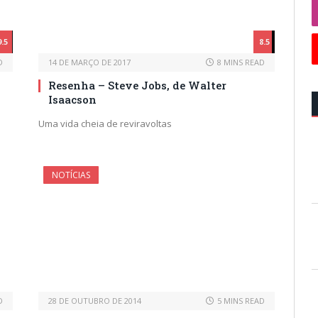
9.5
8.5
D
14 DE MARÇO DE 2017
8 MINS READ
Resenha – Steve Jobs, de Walter
Isaacson
Uma vida cheia de reviravoltas
NOTÍCIAS
D
28 DE OUTUBRO DE 2014
5 MINS READ