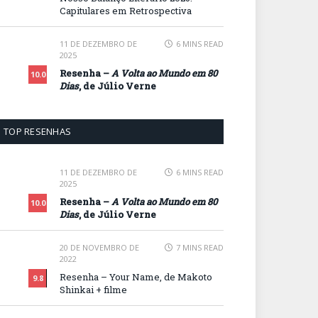
Capitulares em Retrospectiva
11 DE DEZEMBRO DE
6 MINS READ
2025
Resenha –
A Volta ao Mundo em 80
10.0
Dias
, de Júlio Verne
TOP RESENHAS
11 DE DEZEMBRO DE
6 MINS READ
2025
Resenha –
A Volta ao Mundo em 80
10.0
Dias
, de Júlio Verne
20 DE NOVEMBRO DE
7 MINS READ
2022
Resenha – Your Name, de Makoto
9.8
Shinkai + filme