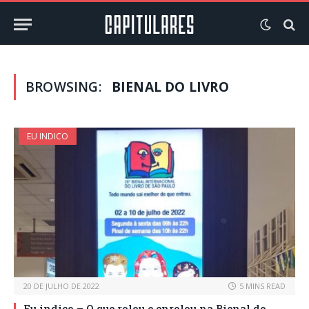
BROWSING:
BIENAL DO LIVRO
EU INDICO
20 DE JULHO DE 2022
5 MINS READ
Eu indico – O que rolou e enrolou na Bienal do