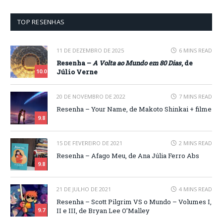
TOP RESENHAS
11 DE DEZEMBRO DE 2025
6 MINS READ
Resenha –
A Volta ao Mundo em 80 Dias
, de
Júlio Verne
10.0
20 DE NOVEMBRO DE 2022
7 MINS READ
Resenha – Your Name, de Makoto Shinkai + filme
9.8
15 DE FEVEREIRO DE 2021
2 MINS READ
Resenha – Afago Meu, de Ana Júlia Ferro Abs
9.8
21 DE JULHO DE 2021
4 MINS READ
Resenha – Scott Pilgrim VS o Mundo – Volumes I,
II e III, de Bryan Lee O’Malley
9.7