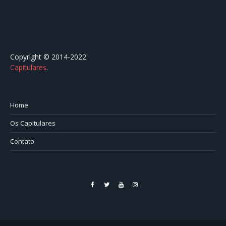
Copyright © 2014-2022
Capitulares
.⠀⠀⠀⠀⠀⠀⠀⠀⠀⠀⠀⠀⠀⠀⠀⠀⠀⠀⠀⠀⠀⠀⠀⠀⠀⠀⠀
Home
Os Capitulares
Contato
Facebook
Twitter
YouTube
Instagram