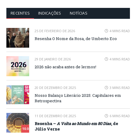
RECENTES
INDICAÇÕES
NOTÍCIAS
25 DE FEVEREIRO DE 2026
4 MINS READ
Resenha O Nome da Rosa, de Umberto Eco
29 DE JANEIRO DE 2026
4 MINS READ
2026 não acaba antes de lermos!
20 DE DEZEMBRO DE 2025
3 MINS READ
Nosso Balanço Literário 2025: Capitulares em
Retrospectiva
11 DE DEZEMBRO DE 2025
6 MINS READ
Resenha –
A Volta ao Mundo em 80 Dias
, de
Júlio Verne
10.0