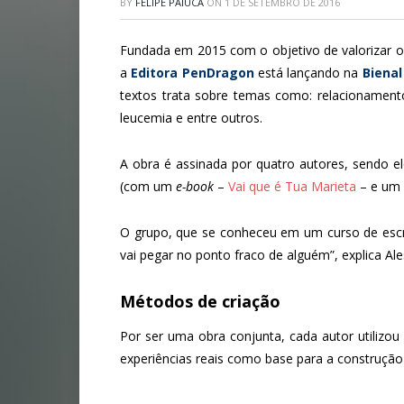
BY
FELIPE PAIUCA
ON
1 DE SETEMBRO DE 2016
Fundada em 2015 com o objetivo de valorizar os
a
Editora PenDragon
está lançando na
Bienal
textos trata sobre temas como: relacionamento
leucemia e entre outros.
A obra é assinada por quatro autores, sendo el
(com um
e-book
–
Vai que é Tua Marieta
– e um 
O grupo, que se conheceu em um curso de escrit
vai pegar no ponto fraco de alguém”, explica A
Métodos de criação
Por ser uma obra conjunta, cada autor utilizou
experiências reais como base para a construção 