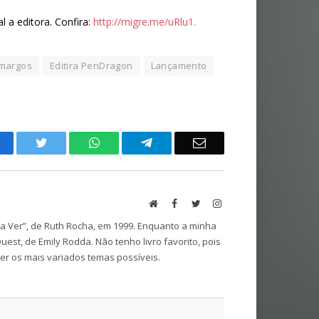
 a editora. Confira:
http://migre.me/uRlu1.
margos
Editira PenDragon
Lançamento
acebook
Twitter
WhatsApp
Telegram
Email
Website
Facebook
Twitter
Instagram
 a Ver”, de Ruth Rocha, em 1999. Enquanto a minha
est, de Emily Rodda. Não tenho livro favorito, pois
ger os mais variados temas possíveis.