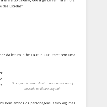
ária e a do cinema, que a gente vem falar hoje.
 das Estrelas”.
dez da leitura. “The Fault In Our Stars” tem uma
er
ao
Da esquerda para a direita: capas americanas (
es
baseada no filme e original)
muito bem ambos os personagens, salvo algumas