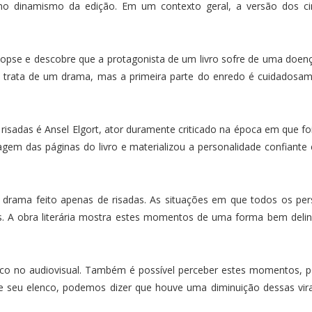
iu no dinamismo da edição. Em um contexto geral, a versão dos 
opse e descobre que a protagonista de um livro sofre de uma doen
” se trata de um drama, mas a primeira parte do enredo é cuidado
isadas é Ansel Elgort, ator duramente criticado na época em que foi
em das páginas do livro e materializou a personalidade confiante 
 drama feito apenas de risadas. As situações em que todos os pe
A obra literária mostra estes momentos de uma forma bem deline
uco no audiovisual. Também é possível perceber estes momentos, p
e seu elenco, podemos dizer que houve uma diminuição dessas virad