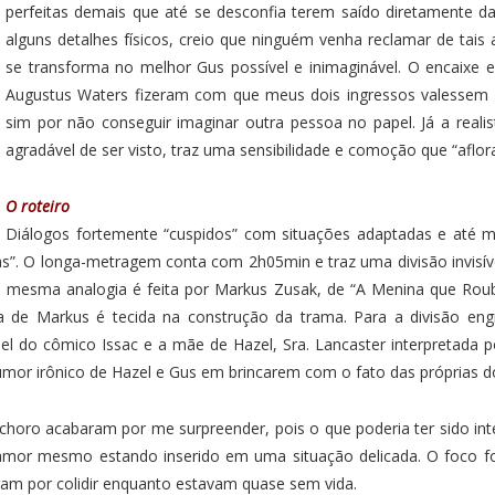
perfeitas demais que até se desconfia terem saído diretamente das
alguns detalhes físicos, creio que ninguém venha reclamar de tai
se transforma no melhor Gus possível e inimaginável. O encaixe 
Augustus Waters fizeram com que meus dois ingressos valessem a 
sim por não conseguir imaginar outra pessoa no papel. Já a realis
agradável de ser visto, traz uma sensibilidade e comoção que “aflora
O roteiro
Diálogos fortemente “cuspidos” com situações adaptadas e até 
as”. O longa-metragem conta com 2h05min e traz uma divisão invisí
(essa mesma analogia é feita por Markus Zusak, de “A Menina que Rou
eira de Markus é tecida na construção da trama. Para a divisão eng
el do cômico Issac e a mãe de Hazel, Sra. Lancaster interpretada
mor irônico de Hazel e Gus em brincarem com o fato das próprias d
 choro acabaram por me surpreender, pois o que poderia ter sido in
amor mesmo estando inserido em uma situação delicada. O foco f
m por colidir enquanto estavam quase sem vida.