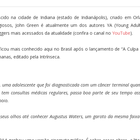
cido na cidade de Indiana (estado de Indianápolis), criado em Or
igiosos, John Green é atualmente um dos autores YA (Young Adul
ggers mais acessados da atualidade (confira o canal no
YouTube
).
ficou mais conhecido aqui no Brasil após o lançamento de “A Culpa é 
anas, editado pela Intrínseca.
r, uma adolescente que foi diagnosticada com um câncer terminal qu
tem consultas médicas regulares, passa boa parte de seu tempo ass
poio.
 seus olhos até conhecer Augustus Waters, um garoto da mesma faixa