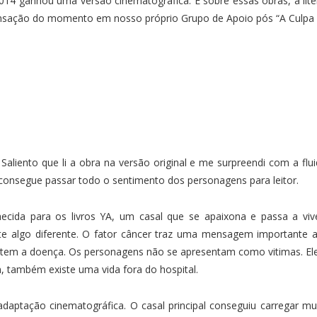
14 ganhou uma versão cinematográfica. É sobre essas obras, a liter
sensação do momento em nosso próprio Grupo de Apoio pós “A Culpa é
Saliento que li a obra na versão original e me surpreendi com a flui
onsegue passar todo o sentimento dos personagens para leitor.
ida para os livros YA, um casal que se apaixona e passa a viv
iste algo diferente. O fator câncer traz uma mensagem importante 
 tem a doença. Os personagens não se apresentam como vitimas. El
 também existe uma vida fora do hospital.
adaptação cinematográfica. O casal principal conseguiu carregar 