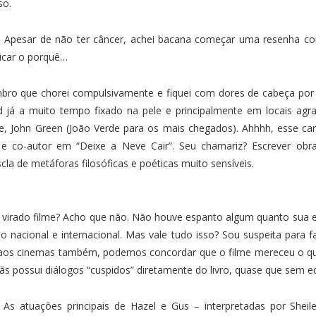
so.
:
Apesar de não ter câncer, achei bacana começar uma resenha 
licar o porquê…
embro que chorei compulsivamente e fiquei com dores de cabeça por r
 já a muito tempo fixado na pele e principalmente em locais agr
e, John Green (João Verde para os mais chegados). Ahhhh, esse ca
” e co-autor em “Deixe a Neve Cair”. Seu chamariz? Escrever obra
a de metáforas filosóficas e poéticas muito sensíveis.
ha virado filme? Acho que não. Não houve espanto algum quanto sua e
 nacional e internacional. Mas vale tudo isso? Sou suspeita para fal
m aos cinemas também, podemos concordar que o filme mereceu o qu
ãs possui diálogos “cuspidos” diretamente do livro, quase que sem 
As atuações principais de Hazel e Gus – interpretadas por She