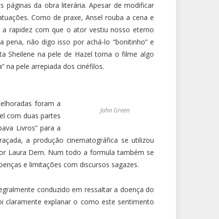
 páginas da obra literária. Apesar de modificar
s atuações. Como de praxe, Ansel rouba a cena e
e a rapidez com que o ator vestiu nosso eterno
pena, não digo isso por achá-lo “bonitinho” e
ta Sheilene na pele de Hazel torna o filme algo
” na pele arrepiada dos cinéfilos.
melhoradas foram a
John Green
vel com duas partes
bava Livros” para a
raçada, a produção cinematográfica se utilizou
 por Laura Dern. Num todo a formula também se
oenças e limitações com discursos sagazes.
tegralmente conduzido em ressaltar a doença do
oi claramente explanar o como este sentimento