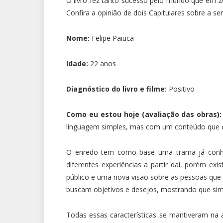
O livro fez tanto sucesso pelo mundo que em 20
Confira a opinião de dois Capitulares sobre a 
Nome:
Felipe Paiuca
Idade:
22 anos
Diagnóstico do livro e filme:
Positivo
Como eu estou hoje (avaliação das obras):
linguagem simples, mas com um conteúdo que c
O enredo tem como base uma trama já conhec
diferentes experiências a partir daí, porém ex
público e uma nova visão sobre as pessoas que
buscam objetivos e desejos, mostrando que sim,
Todas essas características se mantiveram na 