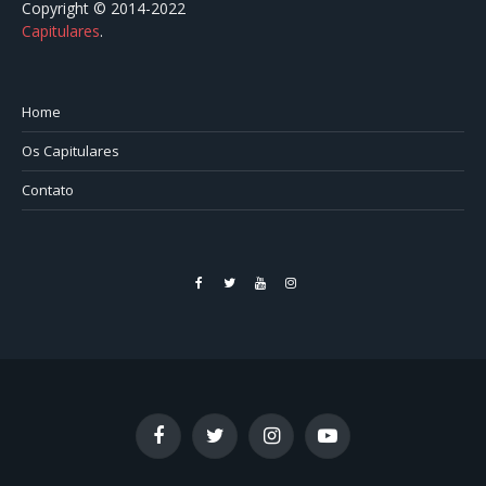
Copyright © 2014-2022
Capitulares
.⠀⠀⠀⠀⠀⠀⠀⠀⠀⠀⠀⠀⠀⠀⠀⠀⠀⠀⠀⠀⠀⠀⠀⠀⠀⠀⠀
Home
Os Capitulares
Contato
Facebook
Twitter
YouTube
Instagram
Facebook
Twitter
Instagram
YouTube