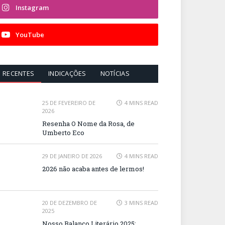
Instagram
YouTube
RECENTES
INDICAÇÕES
NOTÍCIAS
25 DE FEVEREIRO DE
4 MINS READ
2026
Resenha O Nome da Rosa, de
Umberto Eco
29 DE JANEIRO DE 2026
4 MINS READ
2026 não acaba antes de lermos!
20 DE DEZEMBRO DE
3 MINS READ
2025
Nosso Balanço Literário 2025: