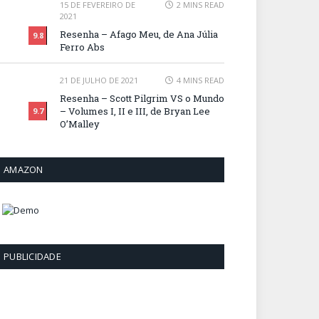
15 DE FEVEREIRO DE
2 MINS READ
2021
Resenha – Afago Meu, de Ana Júlia
9.8
Ferro Abs
21 DE JULHO DE 2021
4 MINS READ
Resenha – Scott Pilgrim VS o Mundo
– Volumes I, II e III, de Bryan Lee
9.7
O’Malley
AMAZON
PUBLICIDADE