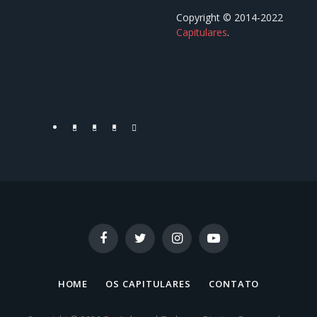
Copyright © 2014-2022
Capitulares
.⠀⠀⠀⠀⠀⠀⠀⠀⠀⠀⠀⠀
⠀⠀⠀⠀⠀⠀⠀⠀⠀⠀⠀⠀
Facebook
Twitter
YouTube
Instagram
Facebook
Twitter
Instagram
YouTube
HOME
OS CAPITULARES
CONTATO