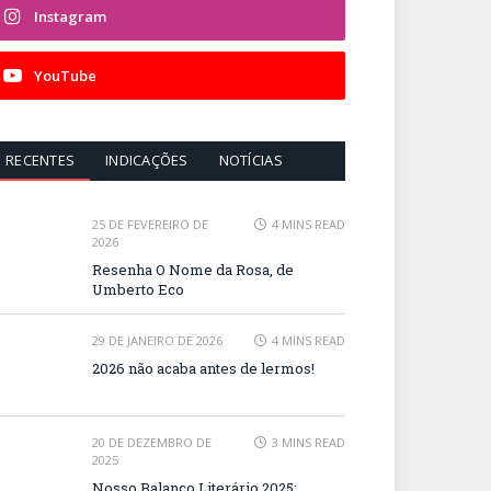
Instagram
YouTube
RECENTES
INDICAÇÕES
NOTÍCIAS
25 DE FEVEREIRO DE
4 MINS READ
2026
Resenha O Nome da Rosa, de
Umberto Eco
29 DE JANEIRO DE 2026
4 MINS READ
2026 não acaba antes de lermos!
20 DE DEZEMBRO DE
3 MINS READ
2025
Nosso Balanço Literário 2025: