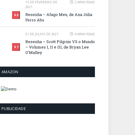
15 DE FEVEREIRO DE
2 MINS READ
2021
Resenha – Afago Meu, de Ana Júlia
9.8
Ferro Abs
21 DE JULHO DE 2021
4 MINS READ
Resenha – Scott Pilgrim VS o Mundo
– Volumes I, II e III, de Bryan Lee
9.7
O’Malley
AMAZON
PUBLICIDADE