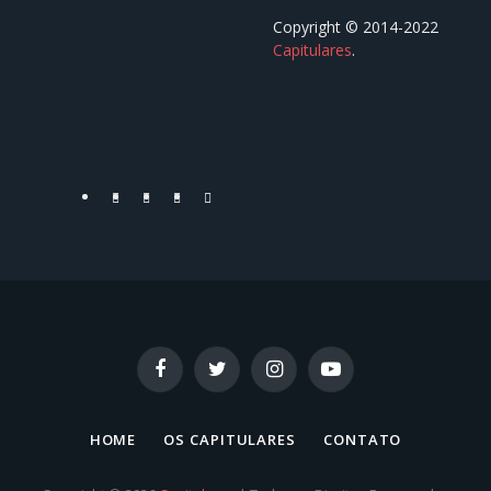
Copyright © 2014-2022
Capitulares
.⠀⠀⠀⠀⠀⠀⠀⠀⠀⠀⠀⠀
⠀⠀⠀⠀⠀⠀⠀⠀⠀⠀⠀⠀
Facebook
Twitter
YouTube
Instagram
Facebook
Twitter
Instagram
YouTube
HOME
OS CAPITULARES
CONTATO