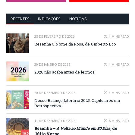
RECENTES
INDICAÇÕES
NOTÍCIAS
25 DE FEVEREIRO DE 2026
4 MINS READ
Resenha O Nome da Rosa, de Umberto Eco
29 DE JANEIRO DE 2026
4 MINS READ
2026 não acaba antes de lermos!
20 DE DEZEMBRO DE 2025
3 MINS READ
Nosso Balanço Literário 2025: Capitulares em
Retrospectiva
11 DE DEZEMBRO DE 2025
6 MINS READ
Resenha –
A Volta ao Mundo em 80 Dias
, de
Júlio Verne
10.0