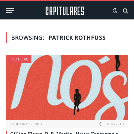
BROWSING:
PATRICK ROTHFUSS
NOTÍCIAS
19 DE MAIO DE 2015
8 MINS READ
Gillian Flynn, R. R. Martin, Noiva Fantasma e