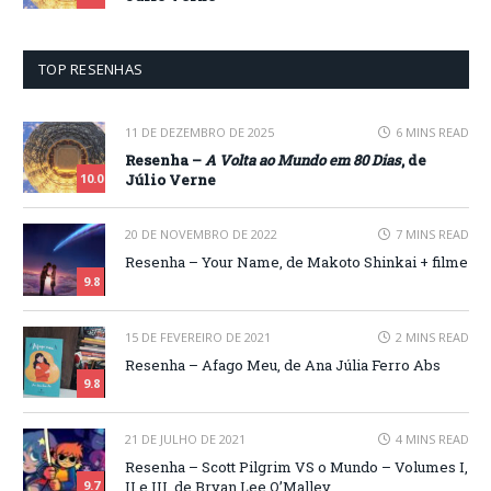
TOP RESENHAS
11 DE DEZEMBRO DE 2025
6 MINS READ
Resenha –
A Volta ao Mundo em 80 Dias
, de
Júlio Verne
10.0
20 DE NOVEMBRO DE 2022
7 MINS READ
Resenha – Your Name, de Makoto Shinkai + filme
9.8
15 DE FEVEREIRO DE 2021
2 MINS READ
Resenha – Afago Meu, de Ana Júlia Ferro Abs
9.8
21 DE JULHO DE 2021
4 MINS READ
Resenha – Scott Pilgrim VS o Mundo – Volumes I,
II e III, de Bryan Lee O’Malley
9.7