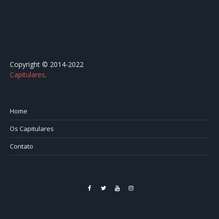
Copyright © 2014-2022
Capitulares
.⠀⠀⠀⠀⠀⠀⠀⠀⠀⠀⠀⠀⠀⠀⠀⠀⠀⠀⠀⠀⠀⠀⠀⠀⠀⠀⠀
Home
Os Capitulares
Contato
Facebook
Twitter
YouTube
Instagram