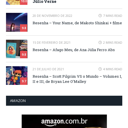
Júlio Verne
10.0
20 DE NOVEMBRO DE 2022
7 MINS READ
Resenha – Your Name, de Makoto Shinkai + filme
9.8
15 DE FEVEREIRO DE 2021
2 MINS READ
Resenha – Afago Meu, de Ana Júlia Ferro Abs
9.8
21 DE JULHO DE 2021
4 MINS READ
Resenha – Scott Pilgrim VS o Mundo – Volumes I,
II e III, de Bryan Lee O’Malley
9.7
AMAZON