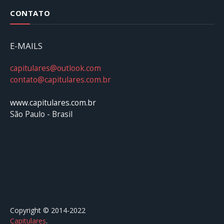
CONTATO
E-MAILS
capitulares@outlook.com
contato@capitulares.com.br
www.capitulares.com.br
São Paulo - Brasil
Copyright © 2014-2022
Capitulares
.⠀⠀⠀⠀⠀⠀⠀⠀⠀⠀⠀⠀⠀⠀⠀⠀⠀⠀⠀⠀⠀⠀⠀⠀⠀⠀⠀