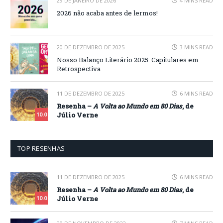
29 DE JANEIRO DE 2026
4 MINS READ
2026 não acaba antes de lermos!
20 DE DEZEMBRO DE 2025
3 MINS READ
Nosso Balanço Literário 2025: Capitulares em
Retrospectiva
11 DE DEZEMBRO DE 2025
6 MINS READ
Resenha –
A Volta ao Mundo em 80 Dias
, de
Júlio Verne
10.0
TOP RESENHAS
11 DE DEZEMBRO DE 2025
6 MINS READ
Resenha –
A Volta ao Mundo em 80 Dias
, de
Júlio Verne
10.0