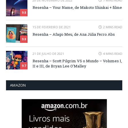
20 DE NOVEMBRO DE 2022
7 MINS READ
Resenha – Your Name, de Makoto Shinkai + filme
9.8
15 DE FEVEREIRO DE 2021
2 MINS READ
Resenha – Afago Meu, de Ana Júlia Ferro Abs
9.8
21 DE JULHO DE 2021
4 MINS READ
Resenha – Scott Pilgrim VS o Mundo – Volumes I,
II e III, de Bryan Lee O’Malley
9.7
AMAZON