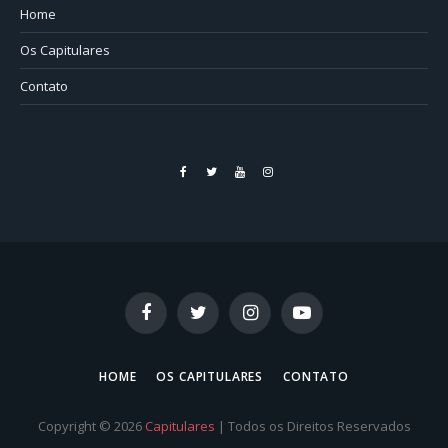
Home
Os Capitulares
Contato
Facebook
Twitter
YouTube
Instagram
Facebook
Twitter
Instagram
YouTube
HOME
OS CAPITULARES
CONTATO
Copyright © 2026
Capitulares
| Todos os Direitos Reservados