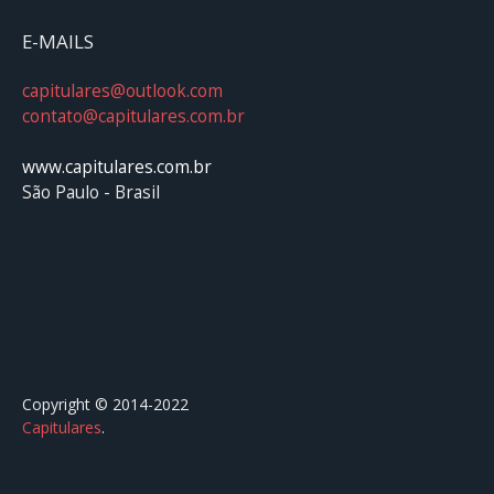
E-MAILS
capitulares@outlook.com
contato@capitulares.com.br
www.capitulares.com.br
São Paulo - Brasil
Copyright © 2014-2022
Capitulares
.⠀⠀⠀⠀⠀⠀⠀⠀⠀⠀⠀⠀⠀⠀⠀⠀⠀⠀⠀⠀⠀⠀⠀⠀⠀⠀⠀