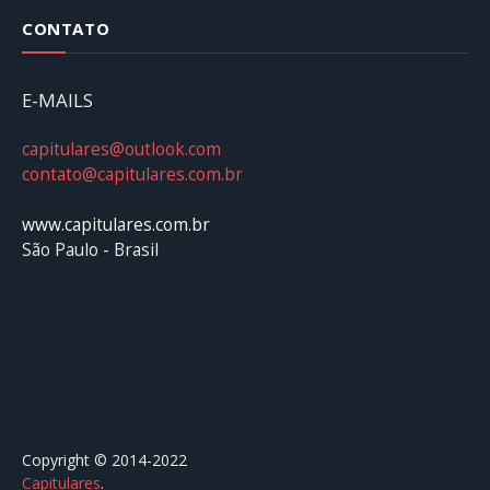
CONTATO
E-MAILS
capitulares@outlook.com
contato@capitulares.com.br
www.capitulares.com.br
São Paulo - Brasil
Copyright © 2014-2022
Capitulares
.⠀⠀⠀⠀⠀⠀⠀⠀⠀⠀⠀⠀⠀⠀⠀⠀⠀⠀⠀⠀⠀⠀⠀⠀⠀⠀⠀