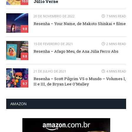
Júlio Verne
10.0
20 DE NOVEMBRO DE 2022
7 MINS READ
Resenha – Your Name, de Makoto Shinkai + filme
9.8
15 DE FEVEREIRO DE 2021
2 MINS READ
Resenha – Afago Meu, de Ana Júlia Ferro Abs
9.8
21 DE JULHO DE 2021
4 MINS READ
Resenha – Scott Pilgrim VS o Mundo – Volumes I,
II e III, de Bryan Lee O’Malley
9.7
AMAZON