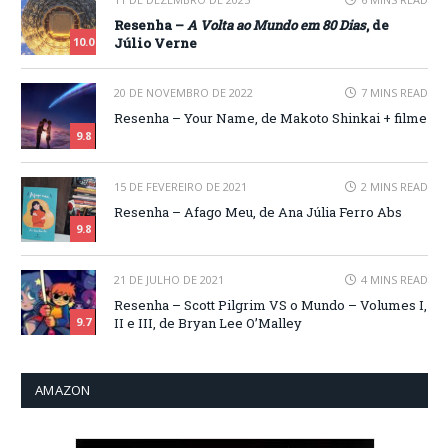
Resenha –
A Volta ao Mundo em 80 Dias
, de
Júlio Verne
10.0
20 DE NOVEMBRO DE 2022
7 MINS READ
Resenha – Your Name, de Makoto Shinkai + filme
9.8
15 DE FEVEREIRO DE 2021
2 MINS READ
Resenha – Afago Meu, de Ana Júlia Ferro Abs
9.8
21 DE JULHO DE 2021
4 MINS READ
Resenha – Scott Pilgrim VS o Mundo – Volumes I,
II e III, de Bryan Lee O’Malley
9.7
AMAZON