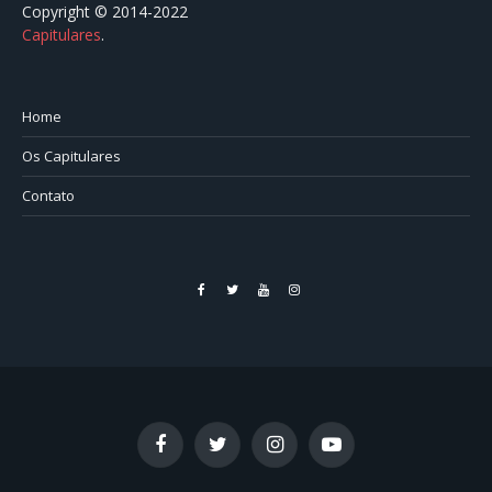
Copyright © 2014-2022
Capitulares
.⠀⠀⠀⠀⠀⠀⠀⠀⠀⠀⠀⠀⠀⠀⠀⠀⠀⠀⠀⠀⠀⠀⠀⠀⠀⠀⠀
Home
Os Capitulares
Contato
Facebook
Twitter
YouTube
Instagram
Facebook
Twitter
Instagram
YouTube