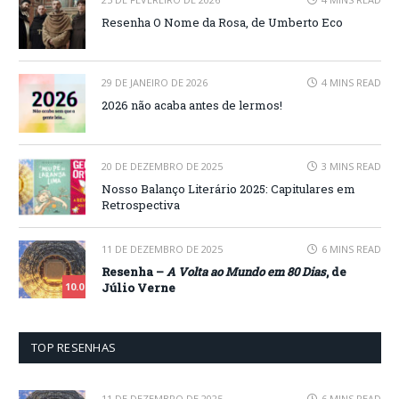
Resenha O Nome da Rosa, de Umberto Eco
29 DE JANEIRO DE 2026
4 MINS READ
2026 não acaba antes de lermos!
20 DE DEZEMBRO DE 2025
3 MINS READ
Nosso Balanço Literário 2025: Capitulares em
Retrospectiva
11 DE DEZEMBRO DE 2025
6 MINS READ
Resenha –
A Volta ao Mundo em 80 Dias
, de
Júlio Verne
10.0
TOP RESENHAS
11 DE DEZEMBRO DE 2025
6 MINS READ