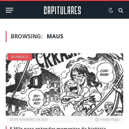
BROWSING:
MAUS
EU INDICO
25 DE FEVEREIRO DE 2021
4 MINS READ
5 HQs para entender momentos da história