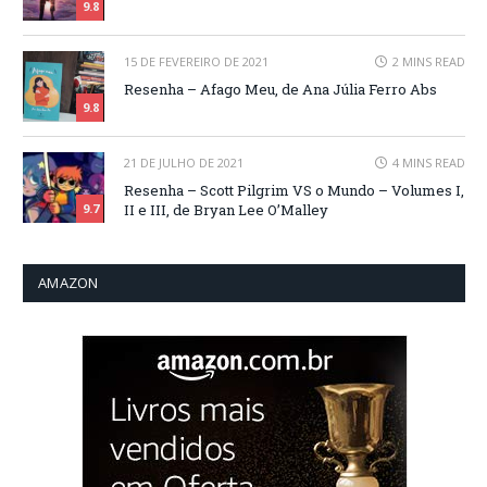
9.8
15 DE FEVEREIRO DE 2021
2 MINS READ
Resenha – Afago Meu, de Ana Júlia Ferro Abs
9.8
21 DE JULHO DE 2021
4 MINS READ
Resenha – Scott Pilgrim VS o Mundo – Volumes I,
II e III, de Bryan Lee O’Malley
9.7
AMAZON