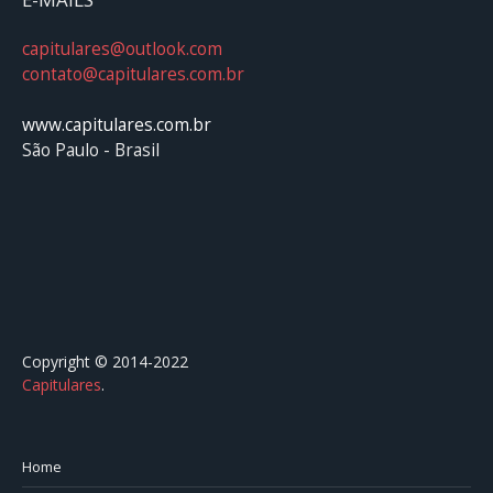
capitulares@outlook.com
contato@capitulares.com.br
www.capitulares.com.br
São Paulo - Brasil
Copyright © 2014-2022
Capitulares
.⠀⠀⠀⠀⠀⠀⠀⠀⠀⠀⠀⠀⠀⠀⠀⠀⠀⠀⠀⠀⠀⠀⠀⠀⠀⠀⠀
Home