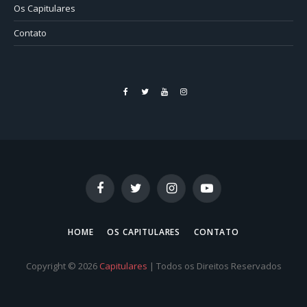
Os Capitulares
Contato
Facebook
Twitter
YouTube
Instagram
Facebook
Twitter
Instagram
YouTube
HOME
OS CAPITULARES
CONTATO
Copyright © 2026
Capitulares
| Todos os Direitos Reservados