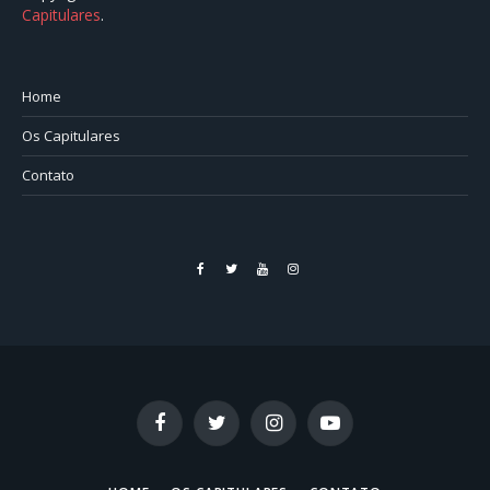
Capitulares
.⠀⠀⠀⠀⠀⠀⠀⠀⠀⠀⠀⠀⠀⠀⠀⠀⠀⠀⠀⠀⠀⠀⠀⠀⠀⠀⠀
Home
Os Capitulares
Contato
Facebook
Twitter
YouTube
Instagram
Facebook
Twitter
Instagram
YouTube