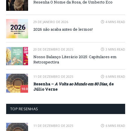
Resenha O Nome da Rosa, de Umberto Eco
29 DE JANEIRO DE 2026
4 MINS READ
2026 não acaba antes de lermos!
20 DE DEZEMBRO DE 2025
3 MINS READ
Nosso Balanço Literário 2025: Capitulares em
Retrospectiva
11 DE DEZEMBRO DE 2025
6 MINS READ
Resenha –
A Volta ao Mundo em 80 Dias
, de
Júlio Verne
10.0
TOP RESENHAS
11 DE DEZEMBRO DE 2025
6 MINS READ