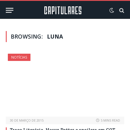
BROWSING:
LUNA
NOTÍCIAS
30 DE MARÇO DE 2015
5 MINS READ
Troca Literária, Harry Potter e spoilers em GOT