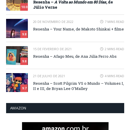
Resenha –
A Volta ao Mundo em 80 Dias
, de
Júlio Verne
10.0
20 DE NOVEMBRO DE 2022
7 MINS READ
Resenha – Your Name, de Makoto Shinkai + filme
9.8
15 DE FEVEREIRO DE 2021
2 MINS READ
Resenha – Afago Meu, de Ana Júlia Ferro Abs
9.8
21 DE JULHO DE 2021
4 MINS READ
Resenha – Scott Pilgrim VS o Mundo – Volumes I,
II e III, de Bryan Lee O’Malley
9.7
AMAZON