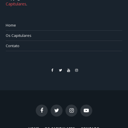
Capitulares
.⠀⠀⠀⠀⠀⠀⠀⠀⠀⠀⠀⠀⠀⠀⠀⠀⠀⠀⠀⠀⠀⠀⠀⠀⠀⠀⠀
Home
Os Capitulares
Contato
Facebook
Twitter
YouTube
Instagram
Facebook
Twitter
Instagram
YouTube