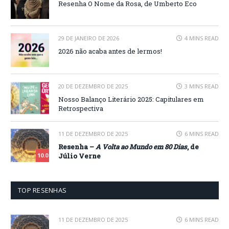
Resenha O Nome da Rosa, de Umberto Eco
29 DE JANEIRO DE 2026
4 MINS READ
2026 não acaba antes de lermos!
20 DE DEZEMBRO DE 2025
3 MINS READ
Nosso Balanço Literário 2025: Capitulares em
Retrospectiva
11 DE DEZEMBRO DE 2025
6 MINS READ
Resenha –
A Volta ao Mundo em 80 Dias
, de
Júlio Verne
10.0
TOP RESENHAS
11 DE DEZEMBRO DE 2025
6 MINS READ