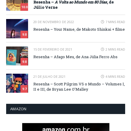
Resenha –
A Volta ao Mundo em 80 Dias
, de
Júlio Verne
10.0
20 DE NOVEMBRO DE 2022
7 MINS READ
Resenha – Your Name, de Makoto Shinkai + filme
9.8
15 DE FEVEREIRO DE 2021
2 MINS READ
Resenha – Afago Meu, de Ana Júlia Ferro Abs
9.8
21 DE JULHO DE 2021
4 MINS READ
Resenha – Scott Pilgrim VS o Mundo – Volumes I,
II e III, de Bryan Lee O’Malley
9.7
AMAZON