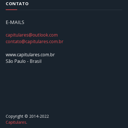
CONTATO
E-MAILS
capitulares@outlook.com
contato@capitulares.com.br
www.capitulares.com.br
São Paulo - Brasil
Copyright © 2014-2022
Capitulares
.⠀⠀⠀⠀⠀⠀⠀⠀⠀⠀⠀⠀⠀⠀⠀⠀⠀⠀⠀⠀⠀⠀⠀⠀⠀⠀⠀