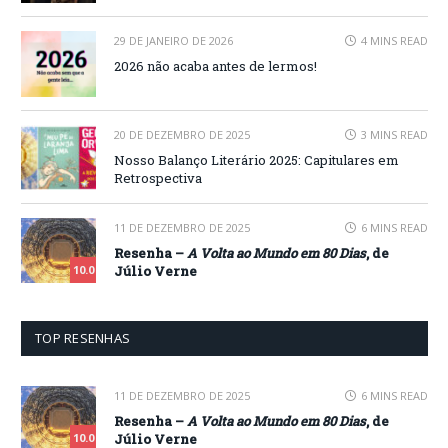
29 DE JANEIRO DE 2026
4 MINS READ
2026 não acaba antes de lermos!
20 DE DEZEMBRO DE 2025
3 MINS READ
Nosso Balanço Literário 2025: Capitulares em
Retrospectiva
11 DE DEZEMBRO DE 2025
6 MINS READ
Resenha –
A Volta ao Mundo em 80 Dias
, de
Júlio Verne
10.0
TOP RESENHAS
11 DE DEZEMBRO DE 2025
6 MINS READ
Resenha –
A Volta ao Mundo em 80 Dias
, de
Júlio Verne
10.0