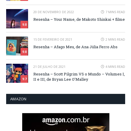
20 DE NOVEMBRO DE 2022
7 MINS READ
Resenha – Your Name, de Makoto Shinkai + filme
9.8
15 DE FEVEREIRO DE 2021
2 MINS READ
Resenha – Afago Meu, de Ana Júlia Ferro Abs
9.8
21 DE JULHO DE 2021
4 MINS READ
Resenha – Scott Pilgrim VS o Mundo – Volumes I,
II e III, de Bryan Lee O’Malley
9.7
AMAZON