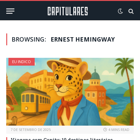
BROWSING:
ERNEST HEMINGWAY
EU INDICO
7 DE SETEMBRO DE 2025
4 MINS READ
Viagens com Capitu: 10 destinos literários