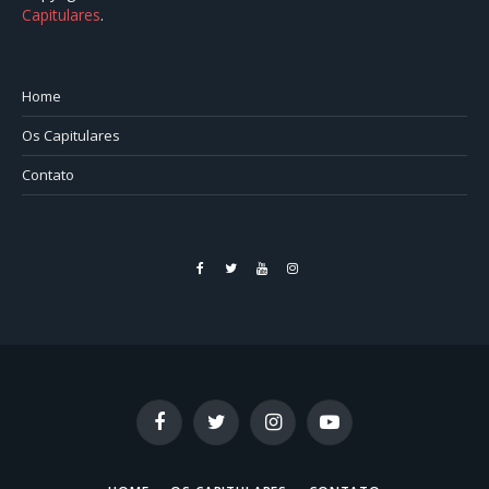
Capitulares
.⠀⠀⠀⠀⠀⠀⠀⠀⠀⠀⠀⠀⠀⠀⠀⠀⠀⠀⠀⠀⠀⠀⠀⠀⠀⠀⠀
Home
Os Capitulares
Contato
Facebook
Twitter
YouTube
Instagram
Facebook
Twitter
Instagram
YouTube