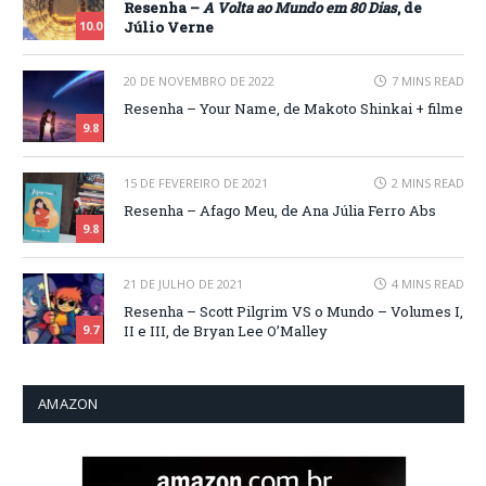
Resenha –
A Volta ao Mundo em 80 Dias
, de
Júlio Verne
10.0
20 DE NOVEMBRO DE 2022
7 MINS READ
Resenha – Your Name, de Makoto Shinkai + filme
9.8
15 DE FEVEREIRO DE 2021
2 MINS READ
Resenha – Afago Meu, de Ana Júlia Ferro Abs
9.8
21 DE JULHO DE 2021
4 MINS READ
Resenha – Scott Pilgrim VS o Mundo – Volumes I,
II e III, de Bryan Lee O’Malley
9.7
AMAZON