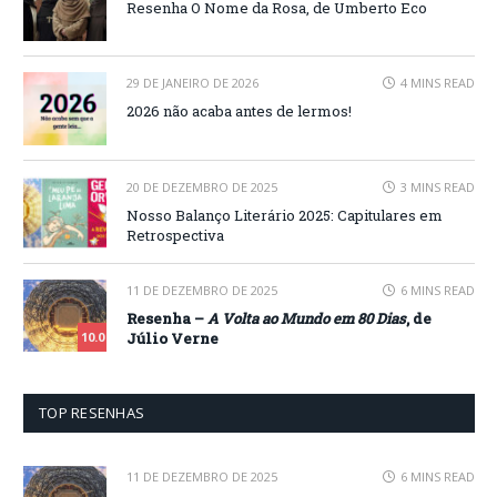
Resenha O Nome da Rosa, de Umberto Eco
29 DE JANEIRO DE 2026
4 MINS READ
2026 não acaba antes de lermos!
20 DE DEZEMBRO DE 2025
3 MINS READ
Nosso Balanço Literário 2025: Capitulares em
Retrospectiva
11 DE DEZEMBRO DE 2025
6 MINS READ
Resenha –
A Volta ao Mundo em 80 Dias
, de
Júlio Verne
10.0
TOP RESENHAS
11 DE DEZEMBRO DE 2025
6 MINS READ