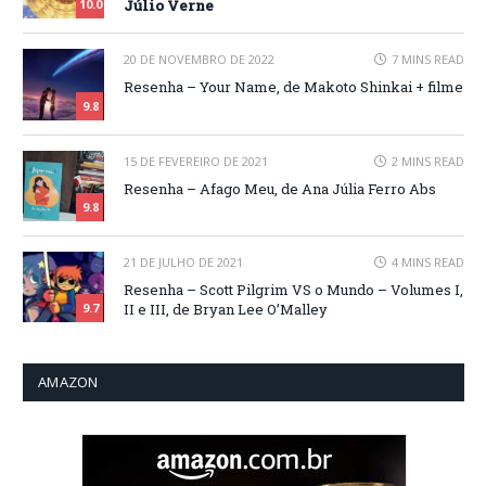
Júlio Verne
10.0
20 DE NOVEMBRO DE 2022
7 MINS READ
Resenha – Your Name, de Makoto Shinkai + filme
9.8
15 DE FEVEREIRO DE 2021
2 MINS READ
Resenha – Afago Meu, de Ana Júlia Ferro Abs
9.8
21 DE JULHO DE 2021
4 MINS READ
Resenha – Scott Pilgrim VS o Mundo – Volumes I,
II e III, de Bryan Lee O’Malley
9.7
AMAZON