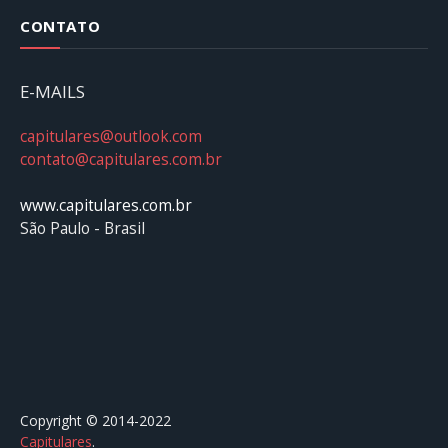
CONTATO
E-MAILS
capitulares@outlook.com
contato@capitulares.com.br
www.capitulares.com.br
São Paulo - Brasil
Copyright © 2014-2022
Capitulares
.⠀⠀⠀⠀⠀⠀⠀⠀⠀⠀⠀⠀⠀⠀⠀⠀⠀⠀⠀⠀⠀⠀⠀⠀⠀⠀⠀