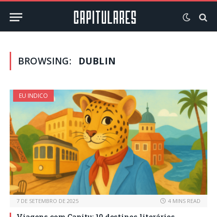
BROWSING:
DUBLIN
EU INDICO
7 DE SETEMBRO DE 2025
4 MINS READ
Viagens com Capitu: 10 destinos literários