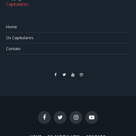
Capitulares
.⠀⠀⠀⠀⠀⠀⠀⠀⠀⠀⠀⠀⠀⠀⠀⠀⠀⠀⠀⠀⠀⠀⠀⠀⠀⠀⠀
Home
Os Capitulares
Contato
Facebook
Twitter
YouTube
Instagram
Facebook
Twitter
Instagram
YouTube