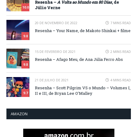
Resenha –
A Volta ao Mundo em 80 Dias
, de
Júlio Verne
10.0
20 DE NOVEMBRO DE 2022
7 MINS READ
Resenha – Your Name, de Makoto Shinkai + filme
9.8
15 DE FEVEREIRO DE 2021
2 MINS READ
Resenha – Afago Meu, de Ana Júlia Ferro Abs
9.8
21 DE JULHO DE 2021
4 MINS READ
Resenha – Scott Pilgrim VS o Mundo – Volumes I,
II e III, de Bryan Lee O’Malley
9.7
AMAZON