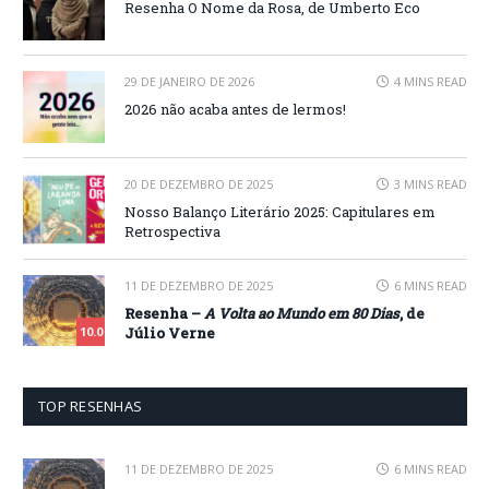
Resenha O Nome da Rosa, de Umberto Eco
29 DE JANEIRO DE 2026
4 MINS READ
2026 não acaba antes de lermos!
20 DE DEZEMBRO DE 2025
3 MINS READ
Nosso Balanço Literário 2025: Capitulares em
Retrospectiva
11 DE DEZEMBRO DE 2025
6 MINS READ
Resenha –
A Volta ao Mundo em 80 Dias
, de
Júlio Verne
10.0
TOP RESENHAS
11 DE DEZEMBRO DE 2025
6 MINS READ