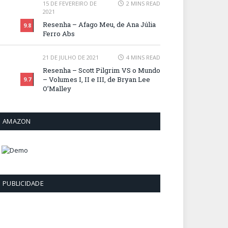
15 DE FEVEREIRO DE
2 MINS READ
2021
Resenha – Afago Meu, de Ana Júlia
9.8
Ferro Abs
21 DE JULHO DE 2021
4 MINS READ
Resenha – Scott Pilgrim VS o Mundo
– Volumes I, II e III, de Bryan Lee
9.7
O’Malley
AMAZON
PUBLICIDADE