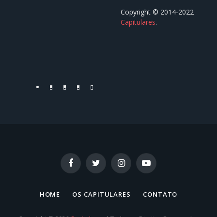
Copyright © 2014-2022
Capitulares
.⠀⠀⠀⠀⠀⠀⠀⠀⠀⠀⠀⠀
⠀⠀⠀⠀⠀⠀⠀⠀⠀⠀⠀⠀
Facebook
Twitter
YouTube
Instagram
Facebook
Twitter
Instagram
YouTube
HOME
OS CAPITULARES
CONTATO