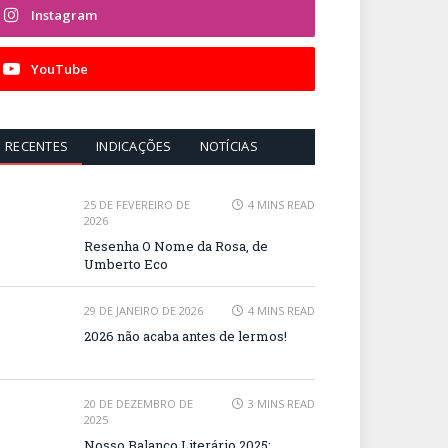
Instagram
YouTube
RECENTES
INDICAÇÕES
NOTÍCIAS
25 DE FEVEREIRO DE
4 MINS READ
2026
Resenha O Nome da Rosa, de
Umberto Eco
29 DE JANEIRO DE 2026
4 MINS READ
2026 não acaba antes de lermos!
20 DE DEZEMBRO DE
3 MINS READ
2025
Nosso Balanço Literário 2025: