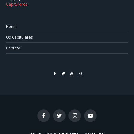
Capitulares
.⠀⠀⠀⠀⠀⠀⠀⠀⠀⠀⠀⠀⠀⠀⠀⠀⠀⠀⠀⠀⠀⠀⠀⠀⠀⠀⠀
Home
Os Capitulares
Contato
Facebook
Twitter
YouTube
Instagram
Facebook
Twitter
Instagram
YouTube