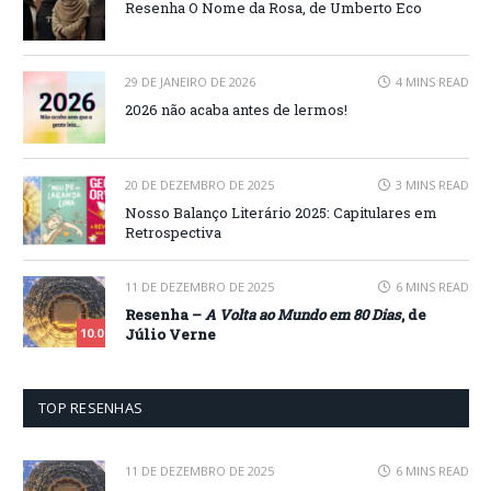
Resenha O Nome da Rosa, de Umberto Eco
29 DE JANEIRO DE 2026
4 MINS READ
2026 não acaba antes de lermos!
20 DE DEZEMBRO DE 2025
3 MINS READ
Nosso Balanço Literário 2025: Capitulares em
Retrospectiva
11 DE DEZEMBRO DE 2025
6 MINS READ
Resenha –
A Volta ao Mundo em 80 Dias
, de
Júlio Verne
10.0
TOP RESENHAS
11 DE DEZEMBRO DE 2025
6 MINS READ