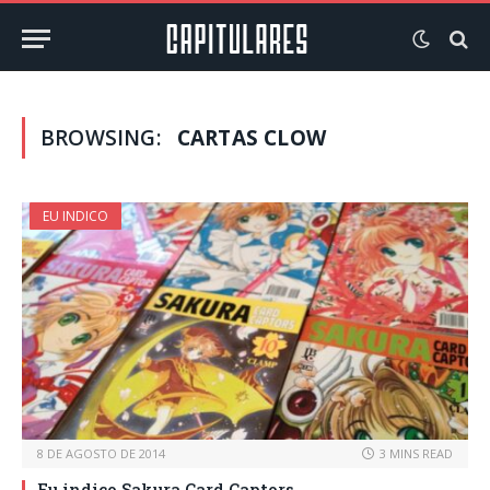
BROWSING:
CARTAS CLOW
EU INDICO
8 DE AGOSTO DE 2014
3 MINS READ
Eu indico Sakura Card Captors