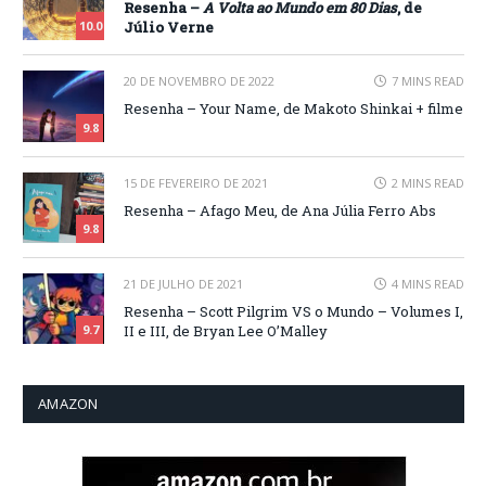
Resenha –
A Volta ao Mundo em 80 Dias
, de
Júlio Verne
10.0
20 DE NOVEMBRO DE 2022
7 MINS READ
Resenha – Your Name, de Makoto Shinkai + filme
9.8
15 DE FEVEREIRO DE 2021
2 MINS READ
Resenha – Afago Meu, de Ana Júlia Ferro Abs
9.8
21 DE JULHO DE 2021
4 MINS READ
Resenha – Scott Pilgrim VS o Mundo – Volumes I,
II e III, de Bryan Lee O’Malley
9.7
AMAZON