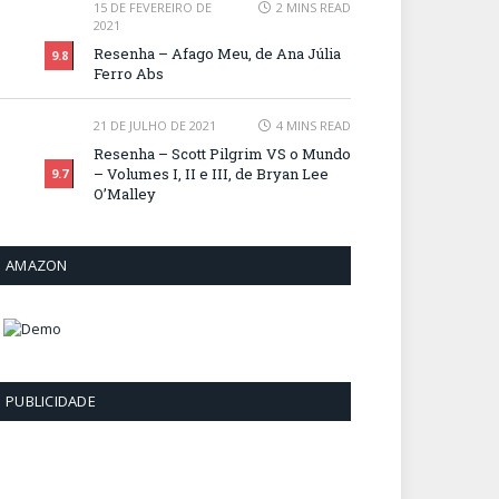
15 DE FEVEREIRO DE
2 MINS READ
2021
Resenha – Afago Meu, de Ana Júlia
9.8
Ferro Abs
21 DE JULHO DE 2021
4 MINS READ
Resenha – Scott Pilgrim VS o Mundo
– Volumes I, II e III, de Bryan Lee
9.7
O’Malley
AMAZON
PUBLICIDADE