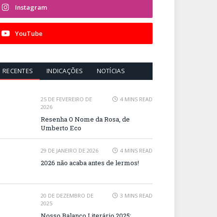
Instagram
YouTube
RECENTES
INDICAÇÕES
NOTÍCIAS
25 DE FEVEREIRO DE
4 MINS READ
2026
Resenha O Nome da Rosa, de
Umberto Eco
29 DE JANEIRO DE 2026
4 MINS READ
2026 não acaba antes de lermos!
20 DE DEZEMBRO DE
3 MINS READ
2025
Nosso Balanço Literário 2025: