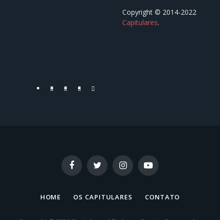
Copyright © 2014-2022
Capitulares
.⠀⠀⠀⠀⠀⠀⠀⠀⠀⠀⠀⠀
⠀⠀⠀⠀⠀⠀⠀⠀⠀⠀⠀⠀
Facebook
Twitter
YouTube
Instagram
Facebook
Twitter
Instagram
YouTube
HOME
OS CAPITULARES
CONTATO