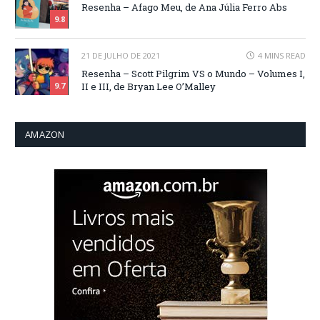
Resenha – Afago Meu, de Ana Júlia Ferro Abs
9.8
21 DE JULHO DE 2021
4 MINS READ
Resenha – Scott Pilgrim VS o Mundo – Volumes I,
II e III, de Bryan Lee O’Malley
9.7
AMAZON