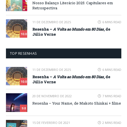
Nosso Balanço Literário 2025: Capitulares em
Retrospectiva
11 DE DEZEMBRO DE 2025
6 MINS READ
Resenha –
A Volta ao Mundo em 80 Dias
, de
Júlio Verne
10.0
TOP RESENHAS
11 DE DEZEMBRO DE 2025
6 MINS READ
Resenha –
A Volta ao Mundo em 80 Dias
, de
Júlio Verne
10.0
20 DE NOVEMBRO DE 2022
7 MINS READ
Resenha – Your Name, de Makoto Shinkai + filme
9.8
15 DE FEVEREIRO DE 2021
2 MINS READ