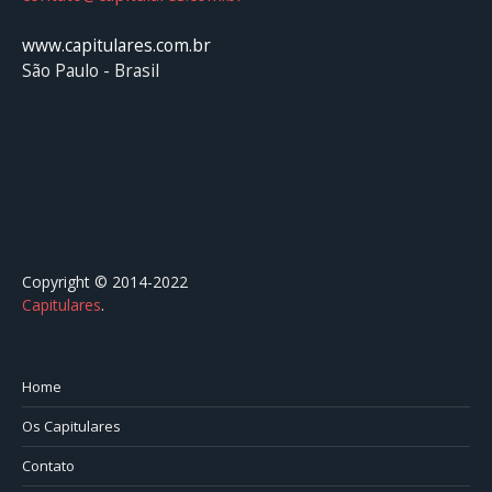
www.capitulares.com.br
São Paulo - Brasil
Copyright © 2014-2022
Capitulares
.⠀⠀⠀⠀⠀⠀⠀⠀⠀⠀⠀⠀⠀⠀⠀⠀⠀⠀⠀⠀⠀⠀⠀⠀⠀⠀⠀
Home
Os Capitulares
Contato