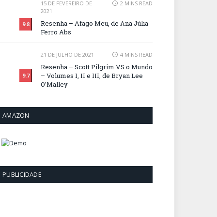
15 DE FEVEREIRO DE
2 MINS READ
2021
Resenha – Afago Meu, de Ana Júlia
9.8
Ferro Abs
21 DE JULHO DE 2021
4 MINS READ
Resenha – Scott Pilgrim VS o Mundo
– Volumes I, II e III, de Bryan Lee
9.7
O’Malley
AMAZON
PUBLICIDADE