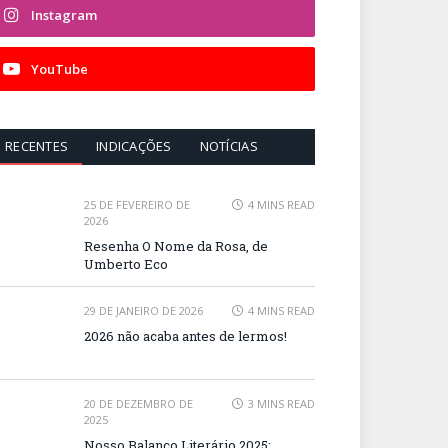
Instagram
YouTube
RECENTES
INDICAÇÕES
NOTÍCIAS
25 DE FEVEREIRO DE
4 MINS READ
2026
Resenha O Nome da Rosa, de
Umberto Eco
29 DE JANEIRO DE 2026
4 MINS READ
2026 não acaba antes de lermos!
20 DE DEZEMBRO DE
3 MINS READ
2025
Nosso Balanço Literário 2025: