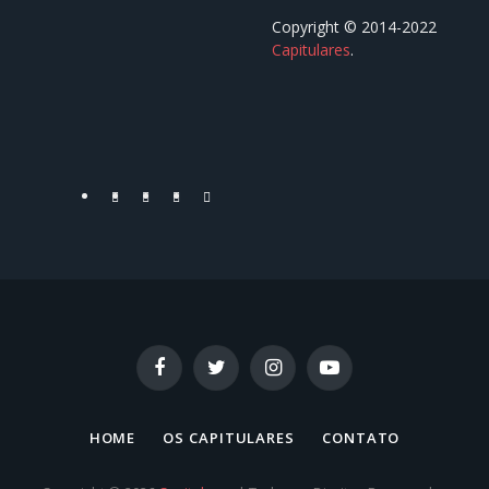
Copyright © 2014-2022
Capitulares
.⠀⠀⠀⠀⠀⠀⠀⠀⠀⠀⠀⠀
⠀⠀⠀⠀⠀⠀⠀⠀⠀⠀⠀⠀
Facebook
Twitter
YouTube
Instagram
Facebook
Twitter
Instagram
YouTube
HOME
OS CAPITULARES
CONTATO