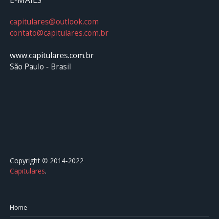
capitulares@outlook.com
contato@capitulares.com.br
www.capitulares.com.br
São Paulo - Brasil
Copyright © 2014-2022
Capitulares
.⠀⠀⠀⠀⠀⠀⠀⠀⠀⠀⠀⠀⠀⠀⠀⠀⠀⠀⠀⠀⠀⠀⠀⠀⠀⠀⠀
Home