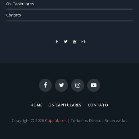
Os Capitulares
Contato
Facebook
Twitter
YouTube
Instagram
Facebook
Twitter
Instagram
YouTube
HOME
OS CAPITULARES
CONTATO
Copyright © 2026
Capitulares
| Todos os Direitos Reservados