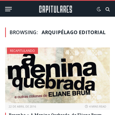
BROWSING:
ARQUIPÉLAGO EDITORIAL
RECAPITULANDO
22 DE ABRIL DE 2016
4 MINS READ
Resenha – A Menina Quebrada, de Eliane Brum