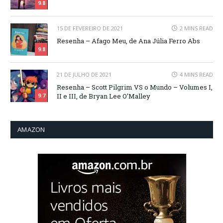
9.8
15 DE FEVEREIRO DE 2021
2 MINS READ
Resenha – Afago Meu, de Ana Júlia Ferro Abs
9.8
21 DE JULHO DE 2021
4 MINS READ
Resenha – Scott Pilgrim VS o Mundo – Volumes I,
II e III, de Bryan Lee O’Malley
9.7
AMAZON