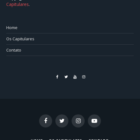
Capitulares
.⠀⠀⠀⠀⠀⠀⠀⠀⠀⠀⠀⠀⠀⠀⠀⠀⠀⠀⠀⠀⠀⠀⠀⠀⠀⠀⠀
Home
Os Capitulares
Contato
Facebook
Twitter
YouTube
Instagram
Facebook
Twitter
Instagram
YouTube