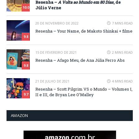
Resenha –
A Volta ao Mundo em 80 Dias
, de
Júlio Verne
10.0
20 DE NOVEMBRO DE 2022
7 MINS READ
Resenha – Your Name, de Makoto Shinkai + filme
9.8
15 DE FEVEREIRO DE 2021
2 MINS READ
Resenha – Afago Meu, de Ana Júlia Ferro Abs
9.8
21 DE JULHO DE 2021
4 MINS READ
Resenha – Scott Pilgrim VS o Mundo – Volumes I,
II e III, de Bryan Lee O’Malley
9.7
AMAZON