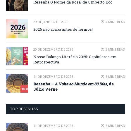
Resenha O Nome da Rosa, de Umberto Eco
29 DE JANEIRO DE 2026
4 MINS READ
2026 não acaba antes de lermos!
20 DE DEZEMBRO DE 2025
3 MINS READ
Nosso Balanço Literário 2025: Capitulares em
Retrospectiva
11 DE DEZEMBRO DE 2025
6 MINS READ
Resenha –
A Volta ao Mundo em 80 Dias
, de
Júlio Verne
10.0
TOP RESENHAS
11 DE DEZEMBRO DE 2025
6 MINS READ