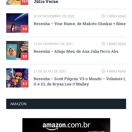
Júlio Verne
10.0
20 DE NOVEMBRO DE 2022
7 MINS READ
Resenha – Your Name, de Makoto Shinkai + filme
9.8
15 DE FEVEREIRO DE 2021
2 MINS READ
Resenha – Afago Meu, de Ana Júlia Ferro Abs
9.8
21 DE JULHO DE 2021
4 MINS READ
Resenha – Scott Pilgrim VS o Mundo – Volumes I,
II e III, de Bryan Lee O’Malley
9.7
AMAZON