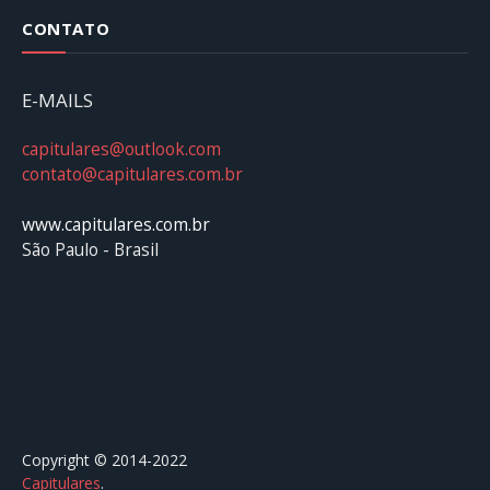
CONTATO
E-MAILS
capitulares@outlook.com
contato@capitulares.com.br
www.capitulares.com.br
São Paulo - Brasil
Copyright © 2014-2022
Capitulares
.⠀⠀⠀⠀⠀⠀⠀⠀⠀⠀⠀⠀⠀⠀⠀⠀⠀⠀⠀⠀⠀⠀⠀⠀⠀⠀⠀