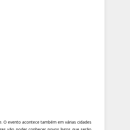
inte. O evento acontece também em várias cidades
ores vão poder conhecer novos livros que serão