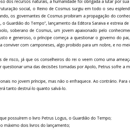
o dos recursos naturais, a humanidade foi obrigada a lutar por sua 
ruturação social, o Reino de Cosmus surgiu em todo o seu esplen
ndo, os governantes de Cosmus proibiram a propagação do conhecim
, o Guardião do Tempo”, lançamento da Editora Saraiva e estreia de A
 Apolo, soberano de Cosmus, um jovem apaixonado pelo conheciment
usto e generoso, o príncipe começa a questionar o governo do pai,
eva a conviver com camponeses, algo proibido para um nobre, e no m
es de risco, já que os conselheiros do rei o veem como uma amea
por questionar uma das decisões tomadas por Apolo, Petrus sofre a 
ionais no jovem príncipe, mas não o enfraquece. Ao contrário. Para co
á tanto destruí-lo quanto salvá-lo.
grafos fãs que possuírem o livro Petrus Logus, o Guard
no máximo dois livros do lançamento;