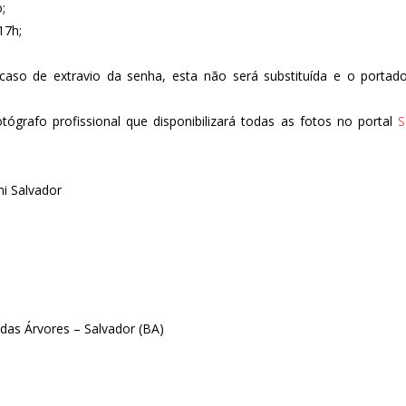
;
17h;
aso de extravio da senha, esta não será substituída e o portador
grafo profissional que disponibilizará todas as fotos no portal
S
mi Salvador
as Árvores – Salvador (BA)