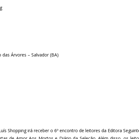
ng
 das Árvores – Salvador (BA)
Luís Shopping irá receber o 6º encontro de leitores da Editora Segu
rtas de Amor Aos Mortos e Diário da Seleção. Além disso, os leit