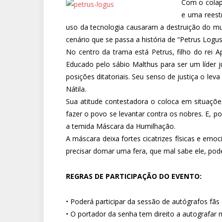
Com o colaps
e uma reest
uso da tecnologia causaram a destruição do mu
cenário que se passa a história de “Petrus Logus
No centro da trama está Petrus, filho do rei
Educado pelo sábio Malthus para ser um líder j
posições ditatoriais. Seu senso de justiça o l
Nátila.
Sua atitude contestadora o coloca em situaçõ
fazer o povo se levantar contra os nobres. E, 
a temida Máscara da Humilhação.
A máscara deixa fortes cicatrizes físicas e emoc
precisar domar uma fera, que mal sabe ele, poder
REGRAS DE PARTICIPAÇÃO DO EVENTO:
• Poderá participar da sessão de autó
• O portador da senha tem direito a autografar 