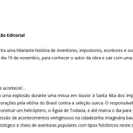
ão Editorial
onta uma hilariante história de inventores, impostores, escritores 
dia 19 de novembro, para conhecer o autor da obra e sair com uma as
de acontecer…
uma explosão durante uma missa em louvor à Santa Rita dos Impo
ações pela vitória do Brasil contra a seleção sueca. O responsável
onstruir um helicóptero, o Águia de Todavia, e até marca o dia par
essão de acontecimentos vertiginosos na cidadezinha imaginária baia
ógico e cheio de aventuras populares com tipos folclóricos neste se