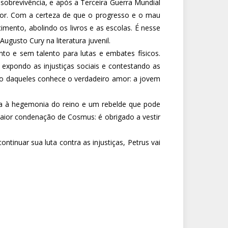
sobrevivência, e após a Terceira Guerra Mundial
dor. Com a certeza de que o progresso e o mau
ento, abolindo os livros e as escolas. É nesse
ugusto Cury na literatura juvenil.
o e sem talento para lutas e embates físicos.
 expondo as injustiças sociais e contestando as
eio daqueles conhece o verdadeiro amor: a jovem
ça à hegemonia do reino e um rebelde que pode
maior condenação de Cosmus: é obrigado a vestir
ntinuar sua luta contra as injustiças, Petrus vai
ião do Tempo;