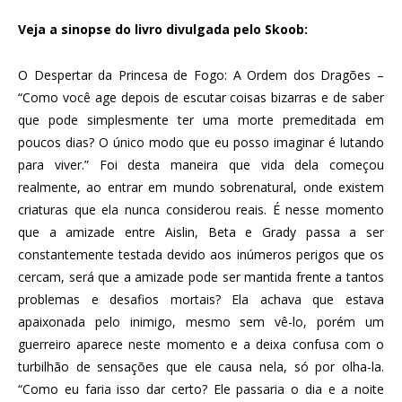
Veja a sinopse do livro divulgada pelo Skoob:
O Despertar da Princesa de Fogo: A Ordem dos Dragões –
“Como você age depois de escutar coisas bizarras e de saber
que pode simplesmente ter uma morte premeditada em
poucos dias? O único modo que eu posso imaginar é lutando
para viver.” Foi desta maneira que vida dela começou
realmente, ao entrar em mundo sobrenatural, onde existem
criaturas que ela nunca considerou reais. É nesse momento
que a amizade entre Aislin, Beta e Grady passa a ser
constantemente testada devido aos inúmeros perigos que os
cercam, será que a amizade pode ser mantida frente a tantos
problemas e desafios mortais? Ela achava que estava
apaixonada pelo inimigo, mesmo sem vê-lo, porém um
guerreiro aparece neste momento e a deixa confusa com o
turbilhão de sensações que ele causa nela, só por olha-la.
“Como eu faria isso dar certo? Ele passaria o dia e a noite