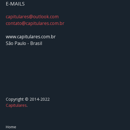
E-MAILS
capitulares@outlook.com
contato@capitulares.com.br
www.capitulares.com.br
São Paulo - Brasil
Copyright © 2014-2022
Capitulares
.⠀⠀⠀⠀⠀⠀⠀⠀⠀⠀⠀⠀⠀⠀⠀⠀⠀⠀⠀⠀⠀⠀⠀⠀⠀⠀⠀
Home