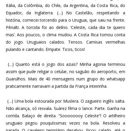
Itália, da Colômbia, do Chile, da Argentina, da Costa Rica, do
Equador, da Inglaterra. (…) No Castelão, respeitando a
história, comecei torcendo para o Uruguai, que saiu na frente.
Pênalti. A torcida foi ao delírio. ‘Celeste, cada dia te quiero
mas’. Aos poucos, o clima mudou. A Costa Rica tomou conta
do jogo. Uruguaios calados. Tensos. Camisas vermelhas
pulando e cantando. Empate. Ticos, ticos!
(…) Quanto está o jogo dos azuis? Minha agonia terminou
assim que pude religar o celular, no saguão do aeroporto, em
Guarulhos. Mais de 40 mensagens num grupo do whatsapp
praticamente narravam a partida da França inteirinha.
(…) Uma bola estourada por Muslera. O zagueiro inglês salta.
Não alcança, só resvala. Suárez filma o lance. Parte. Ganha na
corrida. Balaço de direita. “Soooooooy Celeste”! O artilheiro
uruguaio pegou pouquíssimas vezes na bola. Resolveu a
parada. O cavaleiro templário desabou. Ficou calado, até o