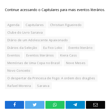
Continue acessando o Capitulares para mais eventos literários.
Agenda
Capitulares
Christian Figueiredo
Clube do Livro Saraiva
DIário de um Adolescente Apaixonado
Diários da Seleção
Eu Fico Loko
Evento literário
Eventos
Eventos literários
Kiera Cass
Memórias de Uma Copa no Brasil
Nove Meses
Novo Conceito
O despertar da Princesa de Fogo: A ordem dos dragões
Rafael Moreira
Saraiva
Facebook
Twitter
WhatsApp
Telegram
Email