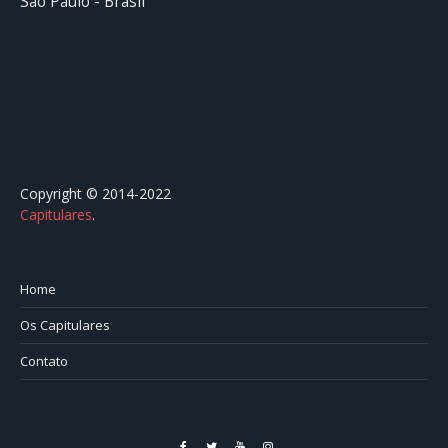
São Paulo - Brasil
Copyright © 2014-2022
Capitulares
.⠀⠀⠀⠀⠀⠀⠀⠀⠀⠀⠀⠀⠀⠀⠀⠀⠀⠀⠀⠀⠀⠀⠀⠀⠀⠀⠀
Home
Os Capitulares
Contato
Facebook
Twitter
YouTube
Instagram