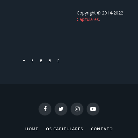
Copyright © 2014-2022
Capitulares
.⠀⠀⠀⠀⠀⠀⠀⠀⠀⠀⠀⠀
⠀⠀⠀⠀⠀⠀⠀⠀⠀⠀⠀⠀
Facebook
Twitter
YouTube
Instagram
Facebook
Twitter
Instagram
YouTube
HOME
OS CAPITULARES
CONTATO