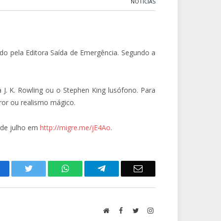
NOTÍCIAS
o pela Editora Saída de Emergência. Segundo a
a J. K. Rowling ou o Stephen King lusófono. Para
orror ou realismo mágico.
6 de julho em
http://migre.me/jE4Ao
.
acebook
Twitter
WhatsApp
Telegram
Email
Website
Facebook
Twitter
Instagram