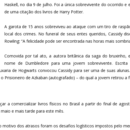
Haskell, no dia 9 de julho. Foi a única sobrevivente do ocorrido 
de uma citação dos livros de Harry Potter.
A garota de 15 anos sobreviveu ao ataque com um tiro de raspão
local dos crimes. No funeral de seus entes queridos, Cassidy di
Rowling: “A felicidade pode ser encontrada nas horas mais sombria
Comovida por tal ato, a autora britânica da saga do bruxinho,
nome de Dumbledore para uma jovem sobrevivente. Escrita 
ruxaria de Hogwarts convocou Cassidy para ser uma de suas aluna
r e o Prisioneiro de Azkaban (autografado) – do qual a jovem retirou 
a comercializar livros físicos no Brasil a partir do final de ago
a maio e mais tarde para este mês.
 o motivo dos atrasos foram os desafios logísticos impostos pelo mer