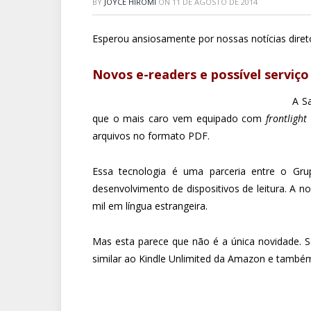
BY
JOYCE HIROMI
ON
11 DE AGOSTO DE 2014
Esperou ansiosamente por nossas notícias diret
Novos e-readers e possível serviç
A S
que o mais caro vem equipado com
frontlight
arquivos no formato PDF.
Essa tecnologia é uma parceria entre o Grup
desenvolvimento de dispositivos de leitura. A no
mil em língua estrangeira.
Mas esta parece que não é a única novidade. S
similar ao Kindle Unlimited da Amazon e também 