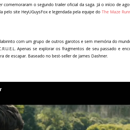
r comemoraram o segundo trailer oficial da saga. Já o início de a
da pelo site HeyUGuysFox e legendada pela equipe do
The Maze Runn
abirinto com um grupo de outros garotos e sem memória do mundo 
.U.E.L. Apenas se explorar os fragmentos de seu passado e encont
ra de escapar. Baseado no best-seller de James Dashner.