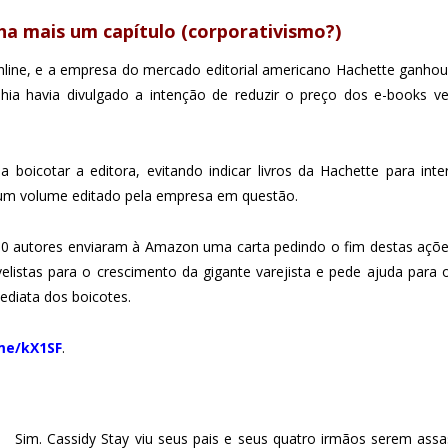
a mais um capítulo (corporativismo?)
nline, e a empresa do mercado editorial americano Hachette ganho
hia havia divulgado a intenção de reduzir o preço dos e-books ve
boicotar a editora, evitando indicar livros da Hachette para int
 um volume editado pela empresa em questão.
900 autores enviaram à Amazon uma carta pedindo o fim destas ações
ovelistas para o crescimento da gigante varejista e pede ajuda par
ediata dos boicotes.
me/kX1SF
.
Sim. Cassidy Stay viu seus pais e seus quatro irmãos serem assa