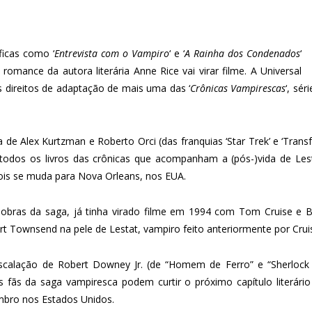
icas como ‘
Entrevista com o Vampiro
‘ e ‘
A Rainha dos Condenados
‘
ance da autora literária Anne Rice vai virar filme. A Universal
 direitos de adaptação de mais uma das ‘
Crônicas Vampirescas
‘, sé
 de Alex Kurtzman e Roberto Orci (das franquias ‘Star Trek’ e ‘Transfo
todos os livros das crônicas que acompanham a (pós-)vida de Lest
ois se muda para Nova Orleans, nos EUA.
 obras da saga, já tinha virado filme em 1994 com Tom Cruise e Bra
rt Townsend na pele de Lestat, vampiro feito anteriormente por Crui
escalação de Robert Downey Jr. (de “Homem de Ferro” e “Sherlock
ãs da saga vampiresca podem curtir o próximo capítulo literário 
mbro nos Estados Unidos.