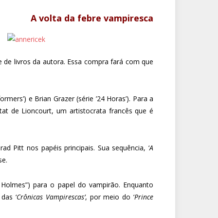
A volta da febre vampiresca
rie de livros da autora. Essa compra fará com que
rmers’) e Brian Grazer (série ’24 Horas’). Para a
at de Lioncourt, um artistocrata francês que é
d Pitt nos papéis principais. Sua sequência, ‘
A
se.
 Holmes”) para o papel do vampirão. Enquanto
das ‘
Crônicas Vampirescas’
, por meio do ‘
Prince