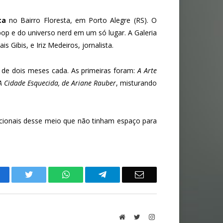
ca
no Bairro Floresta, em Porto Alegre (RS). O
 pop e do universo nerd em um só lugar. A Galeria
 Gibis, e Iriz Medeiros, jornalista.
de dois meses cada. As primeiras foram:
A Arte
A Cidade Esquecida
, de Ariane Rauber
, misturando
nacionais desse meio que não tinham espaço para
acebook
Twitter
WhatsApp
Telegram
Email
Website
Twitter
Instagram