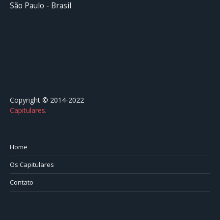
São Paulo - Brasil
Copyright © 2014-2022
Capitulares
.⠀⠀⠀⠀⠀⠀⠀⠀⠀⠀⠀⠀⠀⠀⠀⠀⠀⠀⠀⠀⠀⠀⠀⠀⠀⠀⠀
Home
Os Capitulares
Contato