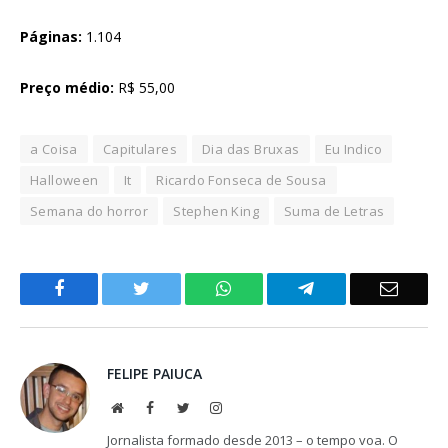
Páginas:
1.104
Preço médio:
R$ 55,00
a Coisa
Capitulares
Dia das Bruxas
Eu Indico
Halloween
It
Ricardo Fonseca de Sousa
Semana do horror
Stephen King
Suma de Letras
Facebook
Twitter
WhatsApp
Telegram
Email
FELIPE PAIUCA
Website
Facebook
Twitter
Instagram
Jornalista formado desde 2013 – o tempo voa. O