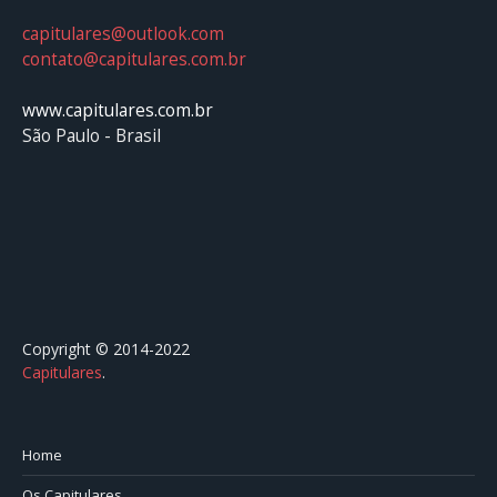
capitulares@outlook.com
contato@capitulares.com.br
www.capitulares.com.br
São Paulo - Brasil
Copyright © 2014-2022
Capitulares
.⠀⠀⠀⠀⠀⠀⠀⠀⠀⠀⠀⠀⠀⠀⠀⠀⠀⠀⠀⠀⠀⠀⠀⠀⠀⠀⠀
Home
Os Capitulares