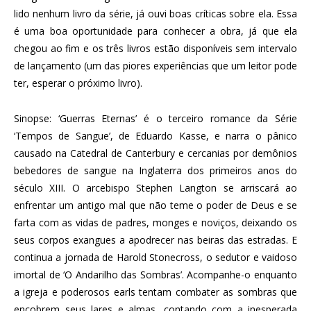
lido nenhum livro da série, já ouvi boas críticas sobre ela. Essa
é uma boa oportunidade para conhecer a obra, já que ela
chegou ao fim e os três livros estão disponíveis sem intervalo
de lançamento (um das piores experiências que um leitor pode
ter, esperar o próximo livro).
Sinopse: ‘Guerras Eternas’ é o terceiro romance da Série
‘Tempos de Sangue’, de Eduardo Kasse, e narra o pânico
causado na Catedral de Canterbury e cercanias por demônios
bebedores de sangue na Inglaterra dos primeiros anos do
século XIII. O arcebispo Stephen Langton se arriscará ao
enfrentar um antigo mal que não teme o poder de Deus e se
farta com as vidas de padres, monges e noviços, deixando os
seus corpos exangues a apodrecer nas beiras das estradas. E
continua a jornada de Harold Stonecross, o sedutor e vaidoso
imortal de ‘O Andarilho das Sombras’. Acompanhe-o enquanto
a igreja e poderosos earls tentam combater as sombras que
encobrem seus lares e almas, contando com a inesperada