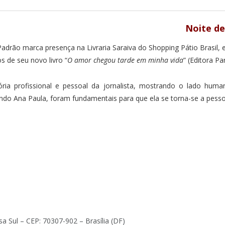
Noite de
Padrão marca presença na Livraria Saraiva do Shopping Pátio Brasil, 
s de seu novo livro “
O amor chegou tarde em minha vida
” (Editora Par
ória profissional e pessoal da jornalista, mostrando o lado hum
undo Ana Paula, foram fundamentais para que ela se torna-se a pesso
a Sul – CEP: 70307-902 – Brasília (DF)