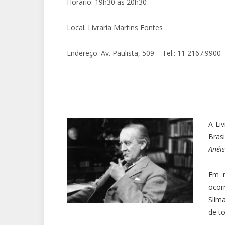
Horário: 19h30 às 20h30
Local: Livraria Martins Fontes
Endereço: Av. Paulista, 509 – Tel.: 11 2167.990
A Li
Brasi
Anéis
Em r
ocor
Silm
de to