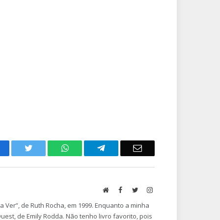
acebook
Twitter
WhatsApp
Telegram
Email
Website
Facebook
Twitter
Instagram
 a Ver”, de Ruth Rocha, em 1999. Enquanto a minha
est, de Emily Rodda. Não tenho livro favorito, pois