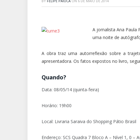
BY
FELIPE PAIUCA
ON
6 DE MAIO DE 2014
A jornalista Ana Paula 
uma noite de autógrafo
A obra traz uma autorreflexão sobre a trajet
apresentadora. Os fatos expostos no livro, seg
Quando?
Data: 08/05/14 (quinta-feira)
Horário: 19h00
Local: Livraria Saraiva do Shopping Pátio Brasil
Endereço: SCS Quadra 7 Bloco A – Nível 1, 0 – As