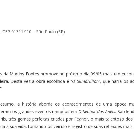
0 – CEP 01311.910 – São Paulo (SP)
vraria Martins Fontes promove no próximo dia 09/05 mais um encont
leira. Desta vez a obra escolhida é “
O Silmarillion
”, que narra os a
”.
esumo, a história aborda os acontecimentos de uma época muit
reram os grandes eventos narrados em
O Senhor dos Anéis
. São len
arils, três gemas perfeitas criadas por Fëanor, o mais talentoso dos
da a sua vida, tornando-os veículo e registro de suas reflexões mais